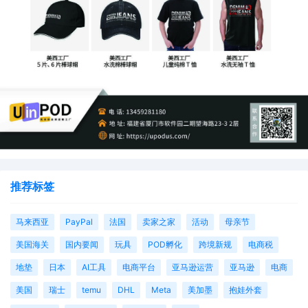
推荐标签
马来西亚
PayPal
法国
卖家之家
活动
母亲节
美国海关
国内要闻
玩具
POD孵化
跨境新规
电商税
地垫
日本
AI工具
电商平台
亚马逊运营
亚马逊
电商
美国
瑞士
temu
DHL
Meta
美加墨
抱娃外套