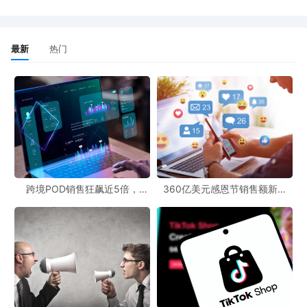
最新
热门
跨境POD销售狂飙近5倍，
360亿美元感恩节销售额新纪
POD123助力卖家快速入局
录，POD123网站引领卖家爆单
新风潮！