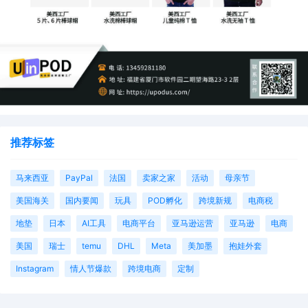
推荐标签
马来西亚
PayPal
法国
卖家之家
活动
母亲节
美国海关
国内要闻
玩具
POD孵化
跨境新规
电商税
地垫
日本
AI工具
电商平台
亚马逊运营
亚马逊
电商
美国
瑞士
temu
DHL
Meta
美加墨
抱娃外套
Instagram
情人节爆款
跨境电商
定制