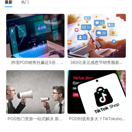
最新
热门
跨境POD销售狂飙近5倍，
360亿美元感恩节销售额新纪
POD123助力卖家快速入局
录，POD123网站引领卖家爆单
新风潮！
POD热门资源一站式解决 新手
POD到底有多火？TikTokshop
也能快速掌握行业资讯
双11狂揽920万单