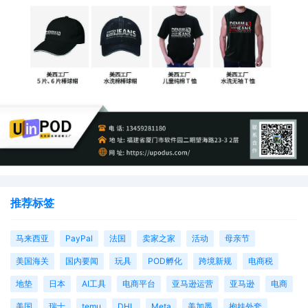
推荐标签
马来西亚
PayPal
法国
卖家之家
活动
母亲节
美国海关
国内要闻
玩具
POD孵化
跨境新规
电商税
地垫
日本
AI工具
电商平台
亚马逊运营
亚马逊
电商
美国
瑞士
temu
DHL
Meta
美加墨
抱娃外套