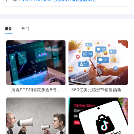
最新
热门
跨境POD销售狂飙近5倍，
360亿美元感恩节销售额新纪
POD123助力卖家快速入局
录，POD123网站引领卖家爆单
新风潮！