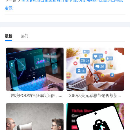
下一篇 >
美国9月港口集装箱吞吐量下降7.4% 关税担忧致进口持续
走低
这则贴文发布的背景，是美国最高法院当前正对特朗普征收大规模
关税的合法性进行审查。今年10月，特朗普曾在接受采访时，提出
向美国人民基于所收到的关税，发放1000至2000美元“补贴”的想
最新
热门
法。11月5日，美国多位法官对特朗普所今年发动的一系列关税战，
表达了质疑。
特朗普一言不合，直接宣布打钱！在帖子中，特朗普提到，“反对关
税的人是傻瓜！”，“美国现在是世界上最富有、最受尊敬的国
家”，“（美国）正收取数万亿美元的（关税）资金，不久后将开始偿
还高达37万亿美元的巨额债务。”，“每人将获得至少2000美元的分
跨境POD销售狂飙近5倍，
360亿美元感恩节销售额新纪
红（高收入人群除外！）。”
POD123助力卖家快速入局
录，POD123网站引领卖家爆单
新风潮！
发帖之后，打款细节还没公布，但是已经在美国引发大量的议论。
有网友认为，特朗普正在帮助美国人民。