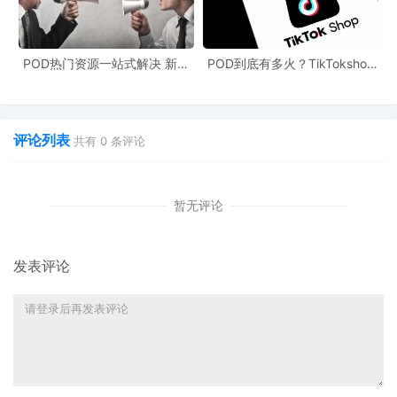
POD热门资源一站式解决 新手
POD到底有多火？TikTokshop
也能快速掌握行业资讯
双11狂揽920万单
另一种观点是，特朗普发钱的做法会让美国的赤字增加6500亿美
评论列表
共有
0
条评论
元，导致美国发生通货膨胀。
暂无评论
发表评论
不论最终的经济结果，从过往的经验来看，政府发钱对卖家短期爆
单最有帮助！政府直接打钱，可以一定程度上帮助普通家庭重建消
费信心，从而促进经济发展。对于跨境电商卖家来说，“发钱”的作用
甚至比PrimeDay之类的大促来得更有效。2020年美国政府的发钱