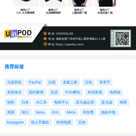
推荐标签
马来西亚
PayPal
法国
卖家之家
活动
母亲节
美国海关
国内要闻
玩具
POD孵化
跨境新规
电商税
地垫
日本
AI工具
电商平台
亚马逊运营
亚马逊
电商
美国
瑞士
temu
DHL
Meta
美加墨
抱娃外套
Instagram
情人节爆款
跨境电商
定制