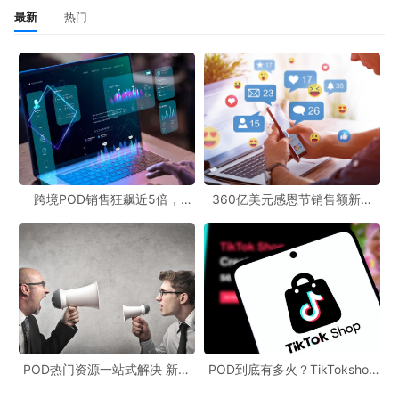
最新
热门
跨境POD销售狂飙近5倍，
360亿美元感恩节销售额新纪
POD123助力卖家快速入局
录，POD123网站引领卖家爆单
新风潮！
POD热门资源一站式解决 新手
POD到底有多火？TikTokshop
也能快速掌握行业资讯
双11狂揽920万单