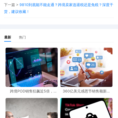
下一篇 >
9810到底能不能走通？跨境卖家选退税还是免税？深度干
货，建议收藏！
最新
热门
跨境POD销售狂飙近5倍，
360亿美元感恩节销售额新纪
POD123助力卖家快速入局
录，POD123网站引领卖家爆单
新风潮！