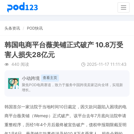
Togg
navig
头条资讯
POD快讯
韩国电商平台薇美铺正式破产 10.8万受
害人损失28亿元
440 阅读
2025-11-17 11:11:43
小动跨境
查看主页
聚焦POD电商赛道，致力于服务中国跨境卖家迈向全球，实现新
增长。
韩国首尔一家法院于当地时间10日裁定，因欠款问题陷入困境的电
商平台薇美铺（Wemep）正式破产。该平台去年7月底向法院申请
重整程序，历经1年4个月后最终被宣告破产，债权申报期限截至明
年1月6日。薇美铺欠款事件涉及约10.8万名受害人，损失金额约