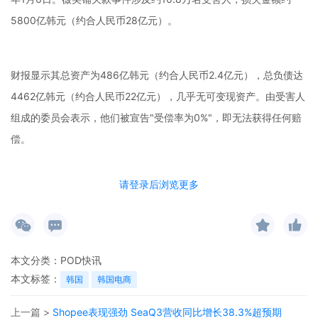
5800亿韩元（约合人民币28亿元）。
财报显示其总资产为486亿韩元（约合人民币2.4亿元），总负债达
4462亿韩元（约合人民币22亿元），几乎无可变现资产。由受害人
组成的委员会表示，他们被宣告"受偿率为0%"，即无法获得任何赔
偿。
请登录后浏览更多
该委员会批评称，此事暴露了韩国现行法律制度无法反映线上流通
产业现实问题。薇美铺为总部设在新加坡的韩资电商企业趣天旗下
子公司，曾是韩国第四大电商平台，因拖欠商家货款和消费者退款
于去年7月以经营困难为由申请重整。
本文分类：
POD快讯
本文标签：
韩国
韩国电商
上一篇 >
Shopee表现强劲 SeaQ3营收同比增长38.3%超预期