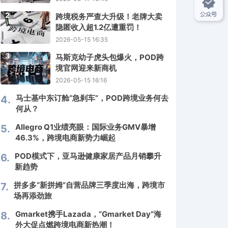
2
跨境税务严查大升级！老牌大卖
隐匿收入超1.2亿遭重罚！
2026-05-15 16:35
3
马斯克幼子虎头包爆火，POD跨
境官网迎来新商机
2026-05-15 16:16
马士基中东订舱“急刹车”，POD跨境业务何去
4.
何从？
Allegro Q1业绩亮眼：国际业务GMV暴增
5.
46.3%，跨境电商新势力崛起
POD模式下，亚马逊健康家居产品月销攀升
6.
新趋势
拼多多“新拼姆”自营品牌三季度出海，跨境市
7.
场再添劲旅
Gmarket携手Lazada，“Gmarket Day”海
8.
外大促点燃跨境电商新热潮！