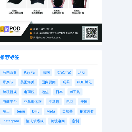
推荐标签
马来西亚
PayPal
法国
卖家之家
活动
母亲节
美国海关
国内要闻
玩具
POD孵化
跨境新规
电商税
地垫
日本
AI工具
电商平台
亚马逊运营
亚马逊
电商
美国
瑞士
temu
DHL
Meta
美加墨
抱娃外套
Instagram
情人节爆款
跨境电商
定制