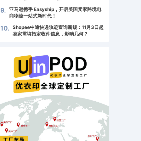
亚马逊携手 Easyship，开启美国卖家跨境电
9.
商物流一站式新时代！
Shopee中通快递轨迹查询新规：11月3日起
10.
卖家需填指定收件信息，影响几何？