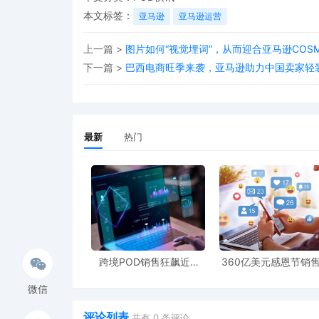
本文标签：
亚马逊
亚马逊运营
上一篇 >
图片如何“视觉埋词”，从而迎合亚马逊COS
下一篇 >
巴西电商旺季来袭，亚马逊助力中国卖家轻
最新
热门
跨境POD销售狂飙近5
360亿美元感恩节销
倍，POD123助力卖家快
新纪录，POD123网
速入局
领卖家爆单新风潮
微信
评论列表
共有
0
条评论