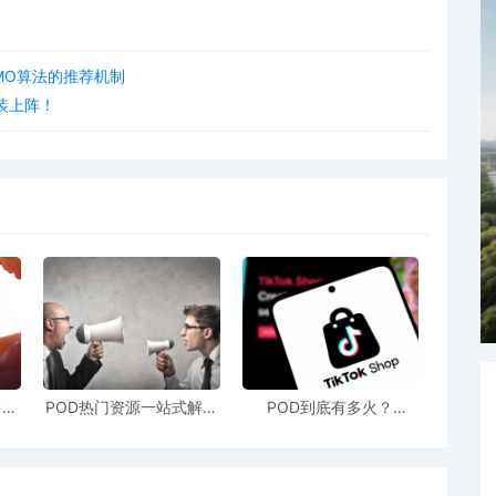
MO算法的推荐机制
装上阵！
售额
POD热门资源一站式解决
POD到底有多火？
站引
新手也能快速掌握行业资
TikTokshop双11狂揽920
！
讯
万单