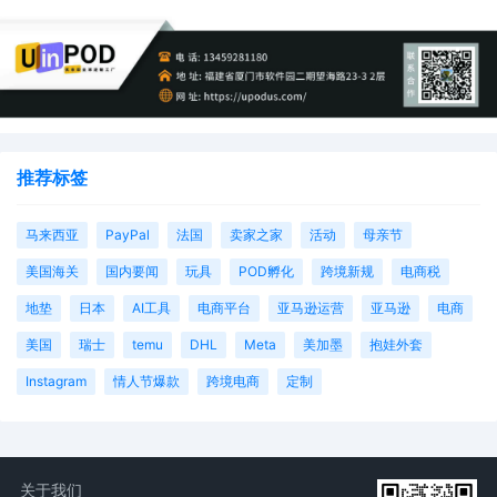
推荐标签
马来西亚
PayPal
法国
卖家之家
活动
母亲节
美国海关
国内要闻
玩具
POD孵化
跨境新规
电商税
地垫
日本
AI工具
电商平台
亚马逊运营
亚马逊
电商
美国
瑞士
temu
DHL
Meta
美加墨
抱娃外套
Instagram
情人节爆款
跨境电商
定制
关于我们