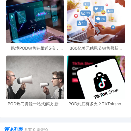
跨境POD销售狂飙近5倍，
360亿美元感恩节销售额新纪
POD123助力卖家快速入局
录，POD123网站引领卖家爆单
新风潮！
POD热门资源一站式解决 新手
POD到底有多火？TikTokshop
也能快速掌握行业资讯
双11狂揽920万单
评论列表
共有
0
条评论