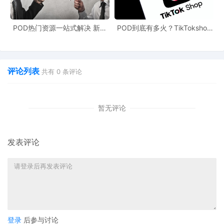
效率最大化。
重要提醒
POD热门资源一站式解决 新手
POD到底有多火？TikTokshop
“小额打法"最适合那些已经有一定自然销量基础、评论和排名相对稳
也能快速掌握行业资讯
双11狂揽920万单
定的产品。如果你的产品是全新品，没有任何权重，可能需要一个
初期的推动阶段来积累数据。
这套打法的成功，极度依赖于持续的数据分析和优化。你需要像一
评论列表
共有
0
条评论
个侦探一样，不断从广告报告中寻找线索，剔除无效流量，放大有
效流量，最终才能用“小额"预算，撬动“精准”的流量和订单。
暂无评论
发表评论
登录
后参与讨论