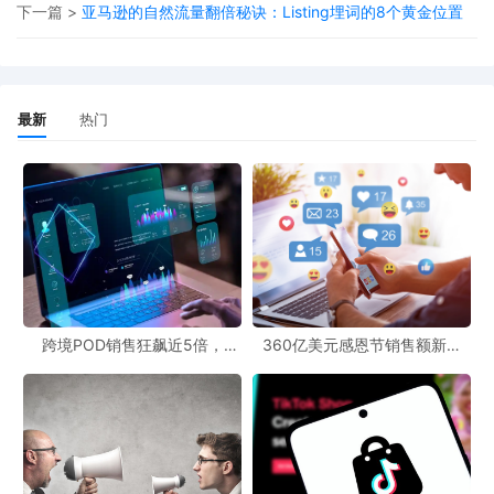
精准匹配广告组进行重点投放。
下一篇 >
亚马逊的自然流量翻倍秘诀：Listing埋词的8个黄金位置
果断使用否定关键词:这是控制无效花费的生命线。定期检查搜索
词报告，将那些只点击不转化、或者与你的产品完全不相关的词，
添加为否定关键词，防止后续预算被浪费。
3.广告组合:构建引流漏斗
最新
热门
小额打法不是只开一个广告，而是用多个低预算的广告活动组合成
一个引流网络。
自动广告(侦察兵):负责探索和挖掘新的关键词和用户搜索习惯。手
动精准广告(主力部队):使用从自动广告中筛选出的高转化长尾词，
进行精准打击确保每一分钱都花在刀刃上，
商品定位广告(截流高手):除了关键词，还可以定位到与你产品互补
的商品详情页，或者直接定位到竞争对手的页面下，吸引那些正在
比较产品的精准用户。
4.预算与节奏:精细化调控
跨境POD销售狂飙近5倍，
360亿美元感恩节销售额新纪
POD123助力卖家快速入局
录，POD123网站引领卖家爆单
严格日预算:为每个广告活动设置一个严格的日预算(比如从
新风潮！
$5-$10开始)。这保证了总成本绝对可控。
分时调控(可选进阶):如果你发现你的产品在特定时间段(例如当地
晚上的购物高峰)转化率更高，可以利用广告活动时间表功能，在这
些时段适当提高竞价，在其他时段降低或暂停广告，让预算的使用