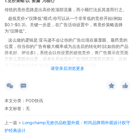
1.竞价策略:以“捡漏”为核心
传统的竟价思路是出高价抢顶部流量，而小额打法反其道而行之。
超低竞价+“仅降低"模式:你可以从一个非常低的竞价开始(例如
$0.1-$0.3)。关键一步是，在广告活动设置中，将竟价策略选择
为“仅降低"。
这么做的逻辑是:亚马逊不会让你的广告出现在最显眼、最昂贵的
位置，但当你的广告有极大概率成为点击后的转化时(比如你的产品
排名好、评论多)，系统会以你设置的超低竞价，将广告展示在页面
不那么显眼的位置，或者在其他高价广告消耗完预算后展示。这相
当于用极低的成本“捡漏"了那些高质量的剩余流量。
请登录后浏览更多
2.关键词工程:聚焦"长尾金矿”
流量是否精准，90%取决于关键词。
主攻长尾关键词:放弃那些宽泛、竞争激烈、点击费高昂的大词。
例如，如果你卖的是“咖啡机"，不要只盯着"coffee maker"，而应该
去寻找像"small coffee maker for officeuse"或"espresso machine
本文分类：
POD快讯
with milk frother"这样的长尾词。这些词搜索意图明确，转化率大
本文标签：无
然更高，同时竞争小，CPC更低。
善用自动广告挖词:开启一个预算很低的自动广告，让它跑一段时
上一篇 >
Longchamp无效仿品欧盟外观：时尚品牌用外观设计权守
间。然后从搜索词报告中，筛选出那些有点击、且产生了订单的精
护经典设计
准长尾词。这些词就是你的“金矿"，把它们提取出来，建立新的手动