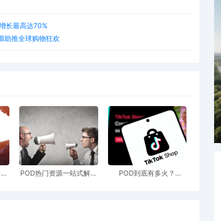
增长最高达70%
光资源助推全球购物狂欢
售额
POD热门资源一站式解决
POD到底有多火？
站引
新手也能快速掌握行业资
TikTokshop双11狂揽920
！
讯
万单