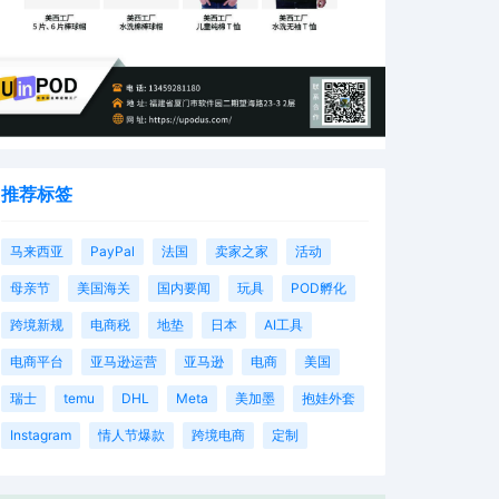
推荐标签
马来西亚
PayPal
法国
卖家之家
活动
母亲节
美国海关
国内要闻
玩具
POD孵化
跨境新规
电商税
地垫
日本
AI工具
电商平台
亚马逊运营
亚马逊
电商
美国
瑞士
temu
DHL
Meta
美加墨
抱娃外套
Instagram
情人节爆款
跨境电商
定制