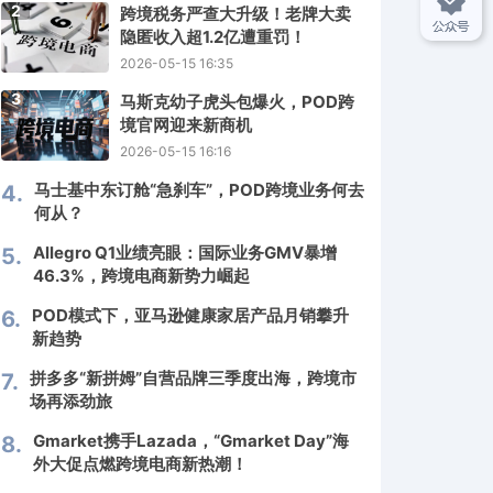
2
跨境税务严查大升级！老牌大卖
隐匿收入超1.2亿遭重罚！
2026-05-15 16:35
3
马斯克幼子虎头包爆火，POD跨
境官网迎来新商机
2026-05-15 16:16
马士基中东订舱“急刹车”，POD跨境业务何去
4.
何从？
Allegro Q1业绩亮眼：国际业务GMV暴增
5.
46.3%，跨境电商新势力崛起
POD模式下，亚马逊健康家居产品月销攀升
6.
新趋势
拼多多“新拼姆”自营品牌三季度出海，跨境市
7.
场再添劲旅
Gmarket携手Lazada，“Gmarket Day”海
8.
外大促点燃跨境电商新热潮！