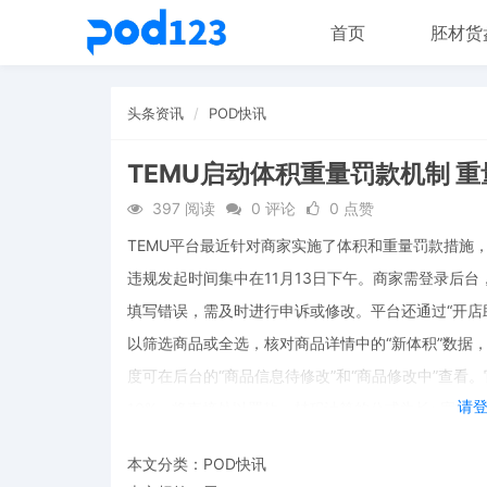
首页
胚材货
头条资讯
POD快讯
TEMU启动体积重量罚款机制 重
397 阅读
0 评论
0 点赞
TEMU平台最近针对商家实施了体积和重量罚款措施
违规发起时间集中在11月13日下午。商家需登录后台
填写错误，需及时进行申诉或修改。平台还通过“开店
以筛选商品或全选，核对商品详情中的“新体积”数据
度可在后台的“商品信息待修改”和“商品修改中”查看
请
10%，将直接处以罚款，材积计算的公式为长×宽×高
本文分类：
POD快讯