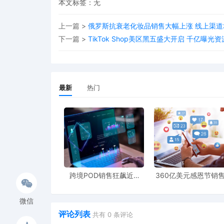
本文标签：无
上一篇 >
俄罗斯抗衰老化妆品销售大幅上涨 线上渠道
下一篇 >
TikTok Shop美区黑五盛大开启 千亿曝
最新
热门
跨境POD销售狂飙近5
360亿美元感恩节销
倍，POD123助力卖家快
新纪录，POD123网
速入局
领卖家爆单新风潮
微信
评论列表
共有
0
条评论