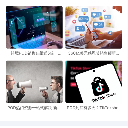
跨境POD销售狂飙近5倍，
360亿美元感恩节销售额新纪
POD123助力卖家快速入局
录，POD123网站引领卖家爆单
新风潮！
POD热门资源一站式解决 新手
POD到底有多火？TikTokshop
也能快速掌握行业资讯
双11狂揽920万单