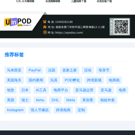
推荐标签
马来西亚
PayPal
法国
卖家之家
活动
母亲节
美国海关
国内要闻
玩具
POD孵化
跨境新规
电商税
地垫
日本
AI工具
电商平台
亚马逊运营
亚马逊
电商
美国
瑞士
temu
DHL
Meta
美加墨
抱娃外套
Instagram
情人节爆款
跨境电商
定制