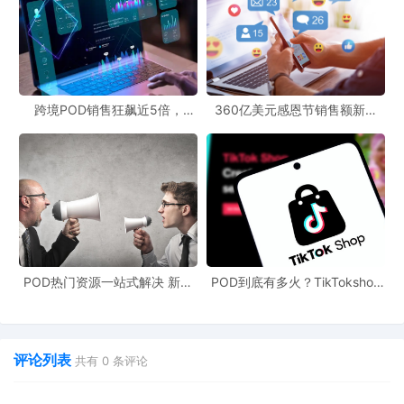
跨境POD销售狂飙近5倍，
360亿美元感恩节销售额新纪
POD123助力卖家快速入局
录，POD123网站引领卖家爆单
新风潮！
POD热门资源一站式解决 新手
POD到底有多火？TikTokshop
也能快速掌握行业资讯
双11狂揽920万单
评论列表
共有
0
条评论