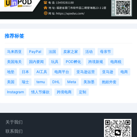
推荐标签
马来西亚
PayPal
法国
卖家之家
活动
母亲节
美国海关
国内要闻
玩具
POD孵化
跨境新规
电商税
地垫
日本
AI工具
电商平台
亚马逊运营
亚马逊
电商
美国
瑞士
temu
DHL
Meta
美加墨
抱娃外套
Instagram
情人节爆款
跨境电商
定制
关于我们
联系我们