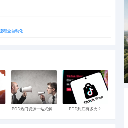
购流程全自动化
售额
POD热门资源一站式解决
POD到底有多火？
站引
新手也能快速掌握行业资
TikTokshop双11狂揽920
！
讯
万单