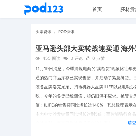
首页
胚材货
头条资讯
POD快讯
亚马逊头部大卖转战速卖通 海
455 阅读
0 评论
0 点赞
11月19日消息，今季跨境电商的“卖断货”现象比往
通的热门商品库存已实现售罄，并启动了紧急补货。目
装备品牌洛克兄弟、扫地机器人品牌ILIFE以及电动
映，今年的备货已经翻倍，却仍旧供不应求。被赞誉为
倍；ILIFE的销售额同比增长达140%，其总经理表
主力电动沙发销量同比增长达到5倍；而智能骑行台品牌T
请
全线售罄，商家已为速卖通紧急追加库存。