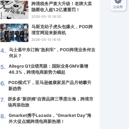
2
跨境税务严查大升级！老牌大卖
隐匿收入超1.2亿遭重罚！
2026-05-15 16:35
3
马斯克幼子虎头包爆火，POD跨
境官网迎来新商机
2026-05-15 16:16
马士基中东订舱“急刹车”，POD跨境业务何去
4.
何从？
Allegro Q1业绩亮眼：国际业务GMV暴增
5.
46.3%，跨境电商新势力崛起
POD模式下，亚马逊健康家居产品月销攀升
6.
新趋势
拼多多“新拼姆”自营品牌三季度出海，跨境市
7.
场再添劲旅
Gmarket携手Lazada，“Gmarket Day”海
8.
外大促点燃跨境电商新热潮！