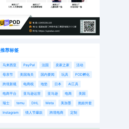
推荐标签
马来西亚
PayPal
法国
卖家之家
活动
母亲节
美国海关
国内要闻
玩具
POD孵化
跨境新规
电商税
地垫
日本
AI工具
电商平台
亚马逊运营
亚马逊
电商
美国
瑞士
temu
DHL
Meta
美加墨
抱娃外套
Instagram
情人节爆款
跨境电商
定制