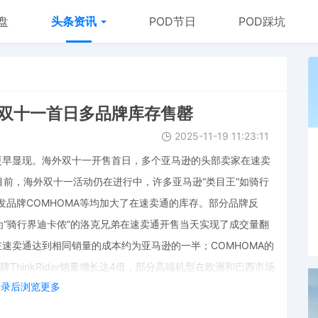
盘
头条资讯
POD节日
POD踩坑
外双十一首日多品牌库存售罄
2025-11-19 11:23:11
年更早显现。海外双十一开售首日，多个亚马逊的头部卖家在速卖
前，海外双十一活动仍在进行中，许多亚马逊“类目王”如骑行
沙发品牌COMHOMA等均加大了在速卖通的库存。部分品牌反
“骑行界迪卡侬”的洛克兄弟在速卖通开售当天实现了成交量翻
示在速卖通达到相同销量的成本约为亚马逊的一半；COMHOMA的
hinkRider销量增长达4倍，部分高端机型在欧洲和巴西市场
登录后浏览更多