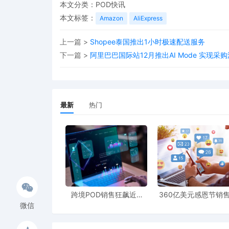
本文分类：
POD快讯
本文标签：
Amazon
AliExpress
上一篇 >
Shopee泰国推出1小时极速配送服务
下一篇 >
阿里巴巴国际站12月推出AI Mode 实现采
最新
热门
跨境POD销售狂飙近5
360亿美元感恩节销
倍，POD123助力卖家快
新纪录，POD123网
微信
速入局
领卖家爆单新风潮