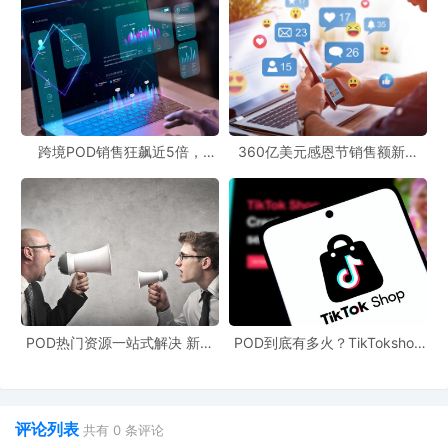
跨境POD销售狂飙近5倍，
360亿美元感恩节销售额新纪
POD123助力卖家快速入局
录，POD123网站引领卖家爆单
新风潮！
POD热门资源一站式解决 新手
POD到底有多火？TikTokshop
也能快速掌握行业资讯
双11狂揽920万单
评论列表
共有
0
条评论