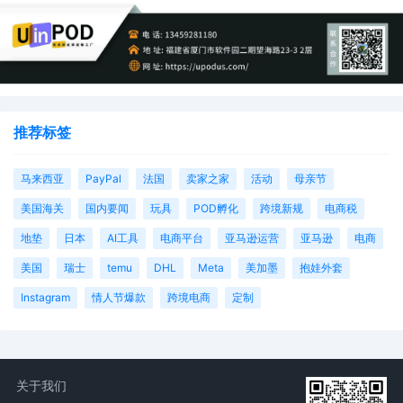
推荐标签
马来西亚
PayPal
法国
卖家之家
活动
母亲节
美国海关
国内要闻
玩具
POD孵化
跨境新规
电商税
地垫
日本
AI工具
电商平台
亚马逊运营
亚马逊
电商
美国
瑞士
temu
DHL
Meta
美加墨
抱娃外套
Instagram
情人节爆款
跨境电商
定制
关于我们