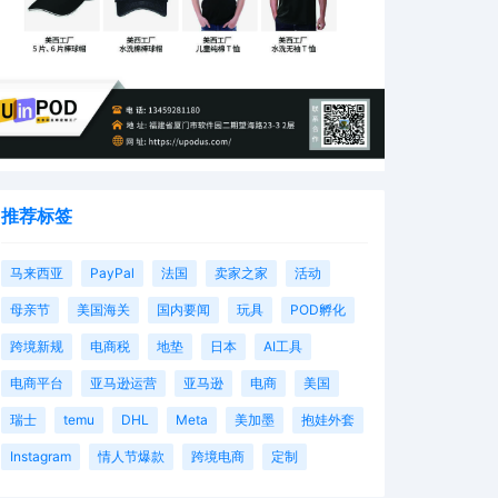
推荐标签
马来西亚
PayPal
法国
卖家之家
活动
母亲节
美国海关
国内要闻
玩具
POD孵化
跨境新规
电商税
地垫
日本
AI工具
电商平台
亚马逊运营
亚马逊
电商
美国
瑞士
temu
DHL
Meta
美加墨
抱娃外套
Instagram
情人节爆款
跨境电商
定制