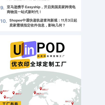
亚马逊携手 Easyship，开启美国卖家跨境电
9.
商物流一站式新时代！
Shopee中通快递轨迹查询新规：11月3日起
10.
卖家需填指定收件信息，影响几何？