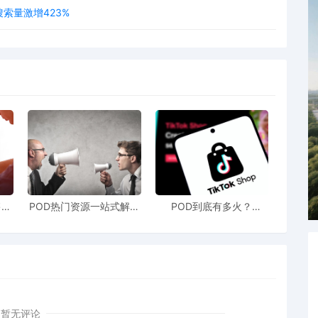
搜索量激增423%
售额
POD热门资源一站式解决
POD到底有多火？
站引
新手也能快速掌握行业资
TikTokshop双11狂揽920
！
讯
万单
暂无评论