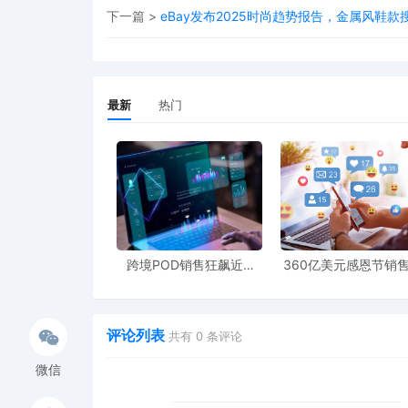
下一篇 >
eBay发布2025时尚趋势报告，金属风鞋款
最新
热门
跨境POD销售狂飙近5
360亿美元感恩节销
倍，POD123助力卖家快
新纪录，POD123网
速入局
领卖家爆单新风潮
评论列表
共有
0
条评论
微信