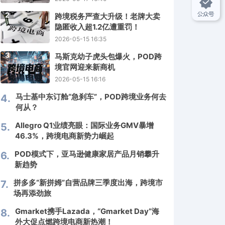
2
跨境税务严查大升级！老牌大卖
隐匿收入超1.2亿遭重罚！
2026-05-15 16:35
3
马斯克幼子虎头包爆火，POD跨
境官网迎来新商机
2026-05-15 16:16
马士基中东订舱“急刹车”，POD跨境业务何去
4.
何从？
Allegro Q1业绩亮眼：国际业务GMV暴增
5.
46.3%，跨境电商新势力崛起
POD模式下，亚马逊健康家居产品月销攀升
6.
新趋势
拼多多“新拼姆”自营品牌三季度出海，跨境市
7.
场再添劲旅
Gmarket携手Lazada，“Gmarket Day”海
8.
外大促点燃跨境电商新热潮！