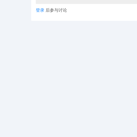
登录
后参与讨论
从 11 月 14 日星期五开始，这款手机壳
美国的 部分 Apple Store 零售店和apple
149.95美元，长款售价为229.95美元。