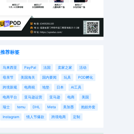
推荐标签
马来西亚
PayPal
法国
卖家之家
活动
母亲节
美国海关
国内要闻
玩具
POD孵化
跨境新规
电商税
地垫
日本
AI工具
电商平台
亚马逊运营
亚马逊
电商
美国
瑞士
temu
DHL
Meta
美加墨
抱娃外套
Instagram
情人节爆款
跨境电商
定制