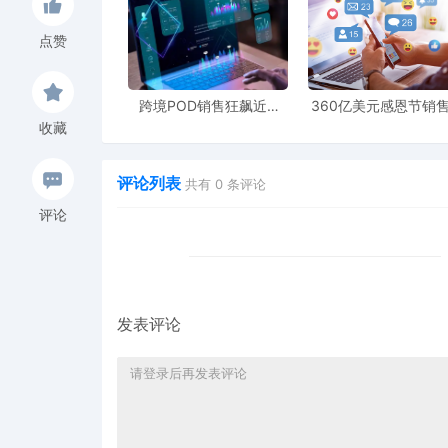
iPhone Pocket 由三宅一生 ( ISSEY
点赞
念，采用独特的 3D 针织结构，可完美贴合任何 iP
的佩戴方式多样，可手持、系于包袋或直接佩
种颜色可选。
跨境POD销售狂飙近5
360亿美元感恩节销
倍，POD123助力卖家快
新纪录，POD123网
收藏
速入局
领卖家爆单新风潮
评论列表
共有
0
条评论
评论
发表评论