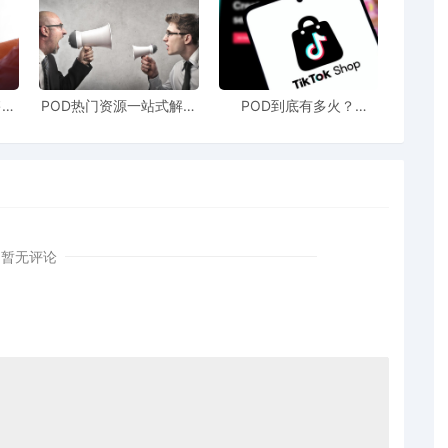
 MIYAKE) 和苹果公司合作设计，设计灵感源于“一块布料”的概
hone 以及所有可放入口袋的物品。iPhone Pocket
戴于身上。短款肩带提供八种颜色可选，长款肩带提供三
售额
POD热门资源一站式解决
POD到底有多火？
站引
新手也能快速掌握行业资
TikTokshop双11狂揽920
！
讯
万单
暂无评论