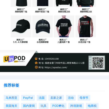
用了「亚马逊卖家钱包」锁汇功能的卖家们，感受都很一
致：
“收款终于不因为汇率焦虑了”。
推荐标签
马来西亚
PayPal
法国
卖家之家
活动
母亲节
美国海关
国内要闻
玩具
POD孵化
跨境新规
电商税