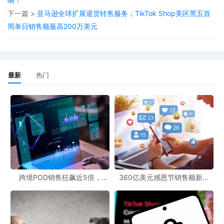
响！
下一篇 >
亚马逊全球扩展退货转售服务；TikTok Shop美区黑五首
周单日销售额最高200万美元
下面，小编将结合卖家们
在汇率波动中遇到的真实困扰
，先
带大家看看那些因汇率波动而踩过的坑，再详细拆解
「
即时
锁汇
」
功能如何帮卖家守住钱袋子。
最新
热门
跨境POD销售狂飙近5倍，
360亿美元感恩节销售额新纪
POD123助力卖家快速入局
录，POD123网站引领卖家爆单
新风潮！