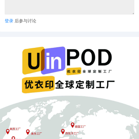
南亚市场实现了首日销售额较平日增长10至11倍；
环比9.9大促，Lazmal整体平均订单价值增长
登录
后参与讨论
141%。
SHEIN该国流量跃居第二
根据Semrush数据，Shein在澳大利亚服装与时尚
网站流量排名中跃居第二，10月总访问量达938万
次，仅次于Myer的1151万次，The Iconic和
David Jones分别以899万次和658万次位列第
三、第四。年度同比数据显示David Jones流量上
升82.48%，The Iconic增58.65%，Shein增
56.85%，Myer增31.39%。在美国取消低价包裹
免税政策后，Shein将更多资源转向澳大利亚市
场，