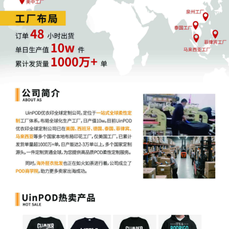
国内电商
报道称抖音电商GMV将突破4万亿
抖音电商今年前十个月的GMV（完成支付的成交
额）增速超30%，全年GMV将迈过4万亿元关口，
逼近拼多多水平（同支付口径）。一年多以前，抖
音电商的广告收入已超过阿里巴巴。抖音生活服务
业务在今年同样大幅增长，前十个月增速接近
60%，全年GTV（主要为到店消费贡献的成交额）
预计将超8000亿元。（
晚点LatePost）