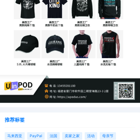
大事件
商务部就中欧经贸关系最新动态介绍情况
11月20日下午，商务部举行例行新闻发布会。有媒
体提问称，近日，德国和西班牙的高级代表团访问
了北京，并与中方会晤，双方讨论了贸易和投资等
议题。请问商务部，关于中欧之间可能达成的经贸
与投资协议，或者在电动汽车关税等问题上，是否
推荐标签
取得了进展？
马来西亚
PayPal
法国
卖家之家
活动
母亲节