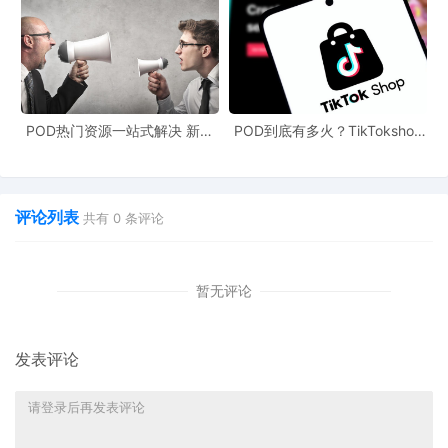
总访问量计算，亚马逊整体占比更是高达约43%，
每月访问量近50亿次。
中国电商平台也正展现出异军突起之势，出海四小
POD热门资源一站式解决 新手
POD到底有多火？TikTokshop
龙中的Temu、速卖通共同进入TOP3之列。其
也能快速掌握行业资讯
双11狂揽920万单
中，Temu以16亿月访问量位列第二，速卖通以
6.46亿月访问量紧随其后，两者合计近23亿的月访
评论列表
共有
0
条评论
问量，约占亚马逊单站访问量的八成。
Lazada全平台GMV增长26倍
暂无评论
东南亚电商平台Lazada公布双11大促战报：开售前
四小时，Lazada全平台GMV同比平日增长26倍，
发表评论
销售额较之9.9大促增长32.7%。其中，电子产
品、运动服饰、家装户外为本次双11大促最为热门
的类目。Lazada旗下品牌商城LazMall也在多个东