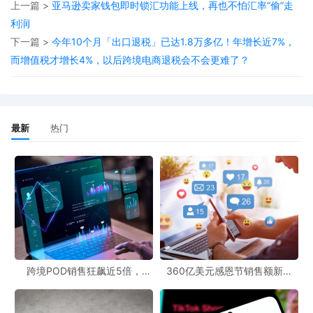
上一篇 >
亚马逊卖家钱包即时锁汇功能上线，再也不怕汇率“偷”走
TikTok Shop美区黑五首周：单日销售额最高200万
利润
元
下一篇 >
今年10个月「出口退税」已达1.8万多亿！年增长近7%，
而增值税才增长4%，以后跨境电商退税会不会更难了？
TikTok Shop史上最大规模“全球黑五”正在进行
中，美区市场首周大促告捷，内容场爆发强劲，超
300个直播间销售额破1万美元，单日最高更是突破
最新
热门
200万美金；节庆用品、秋冬服饰、家居及潮玩成
为黑五首周的热销品。
TEMU、速卖通挺进全球前三
美国知名数据可视化机构Visual Capitalist发布
的“2025年全球访问量最高的电商网站排行”，揭开
了当前全球跨境电商市场的竞争格局。在这份备受
跨境POD销售狂飙近5倍，
360亿美元感恩节销售额新纪
POD123助力卖家快速入局
录，POD123网站引领卖家爆单
关注的榜单中，亚马逊美国站以27亿月访问量牢牢
新风潮！
占据TOP1，加上区域站点，综合前20大电商网站