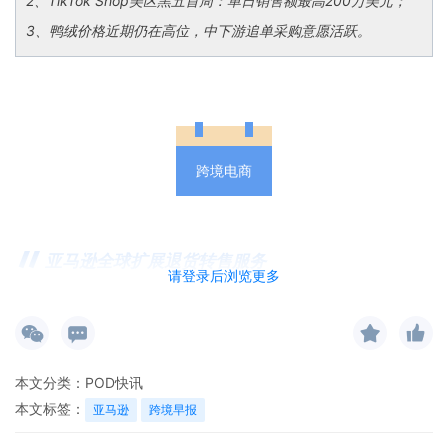
2
、TikTok Shop美区黑五首周：单日销售额最高200万美元；
3、鸭绒价格近期仍在高位，中下游追单采购意愿活跃。
跨境电商
亚马逊全球扩展退货转售服务
请登录后浏览更多
亚马逊宣布扩展其FBA卖家退货翻新与转售服务
——“亚马逊分级与转售”（Amazon Grade and
Resell）。该服务允许卖家将退回商品提交给亚马
本文分类：
POD快讯
逊，由平台进行质量评估和重新包装，后以“翻
本文标签：
亚马逊
跨境早报
新”、“二手”或“开箱”等状态再度上架销售