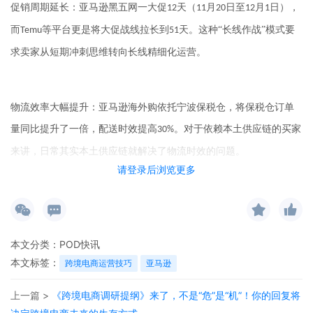
促销周期延长：亚马逊黑五网一大促
天（
月
日至
月
日），
12
11
20
12
1
而
等平台更是将大促战线拉长
到
天。这种“长线作战”模式要
Temu
51
求卖家从短期冲刺思维转向长线精细化运营。
物流效率大幅提升：亚马逊海外购依托宁波保税仓，将保税仓订单
量同比提升了一倍，配送时效提高
。
对于依赖本土供应链的买家
30%
来讲，日常其实本土供应链就解决了物流时效的问题。
请登录后浏览更多
爆单手册：
本文分类：
POD快讯
本文标签：
优化
：
完善产品标题、图片、五点描述和
页面，提前布局节
Listing
A+
跨境电商运营技巧
亚马逊
日关键词。打造吸引眼球的产品展示，全面提升
的曝光和转化
listing
上一篇 >
《跨境电商调研提纲》来了，不是“危”是“机”！你的回复将
率。