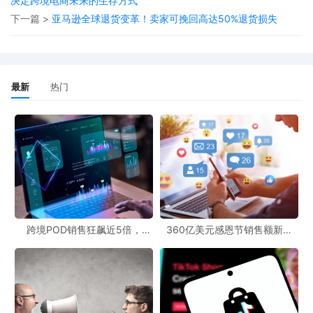
决定跨境电商未来的生存方式
下一篇 >
亚马逊全球退货变革！卖家可挽回高达50%退货损失
实时监控与调整：每天追踪销售表现，根据实时数据调整广告竞
价、产品定价和关键词策略。保持灵活性，快速应对竞争对手的每
最新
热门
一个动作。
网一结束后，通过邀评、推出返场优惠以及将促销延长至整个
月
12
等方式，与客户保持互动：大促后复盘：分析广告效果、转化表现
与流量来源，为下阶段推广提供数据支持。持续销售策略：将黑五
网一的促销活动适当延长，抓住那些提前购物和捡漏的买家。
跨境POD销售狂飙近5倍，
360亿美元感恩节销售额新纪
POD123助力卖家快速入局
录，POD123网站引领卖家爆单
新风潮！
预算有限的中小卖家，可以避开高价、竞争激烈的热门关键词，以
核心关键词和长尾关键词为主。
做汽配类目的卖家，也可以通过多
上架，多铺货，占据更多的市场缺口开始。调低已出单产品价格，