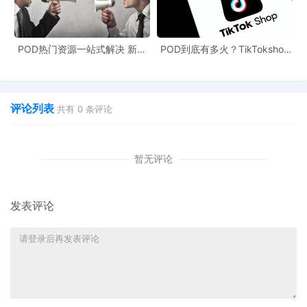
邮件老卖家给与新老卖家折扣价开始。充分利用汽配产品的产品特
殊性，利用好
开始，卖爆黑五网一。
ACES
POD热门资源一站式解决 新手
POD到底有多火？TikTokshop
也能快速掌握行业资讯
双11狂揽920万单
除了在亚马逊进行广告投放，还可以通过社交媒体推广、网红营
评论列表
共有
0
条评论
销、
营销、付费社交广告等进行站外推广，吸引更多潜在消费
EDM
者。
暂无评论
综合运用商品推广（
）、品牌推广（
）和展示广告，三者配合
SP
SB
发表评论
形成“品牌曝光
流量收割
再营销”的完整广告漏斗。
-
-