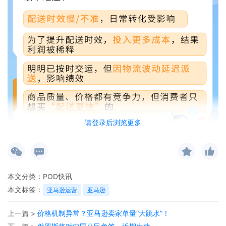
请登录后浏览更多
为破解自配送卖家面临的时效、成本、绩效、转化等挑战，
亚马逊近期上线全新自配送解决方案
——
FBM Ship+
！
本文分类：
POD快讯
本文标签：
亚马逊运营
亚马逊
上一篇 >
价格机制异常？亚马逊卖家单量“大跳水”！
通过
FBM Ship+，自配送卖家在
不增加额外成本
的情况下，