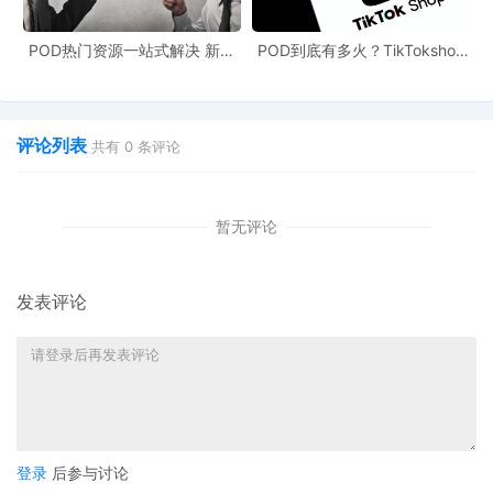
POD热门资源一站式解决 新手
POD到底有多火？TikTokshop
也能快速掌握行业资讯
双11狂揽920万单
评论列表
共有
0
条评论
暂无评论
一旦开通
FBM Ship+，您需要
使用购买配送里的
Ship+渠道
发货
，这样才能保障您的实际履约绩效满足前台展示的更快
发表评论
的配送承诺。
登录
后参与讨论