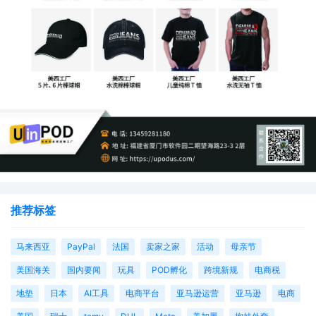
具体返现金额的计算，基于以下因素：
（
1
）
计算逻辑
基于
“快速渠道运费”与“原标准渠道运费”的
差价核算
（
2
）
具体金额
因承运商、运输方式、始发地和目的地
不同
而有所差异
（
3
）
到账时间将在承运商
“首次扫描”
后发放到您的卖家账
推荐标签
户，可以在付款报告里查看
马来西亚
PayPal
法国
卖家之家
活动
母亲节
美国海关
国内要闻
玩具
POD孵化
跨境新规
电商税
地垫
日本
AI工具
电商平台
亚马逊运营
亚马逊
电商