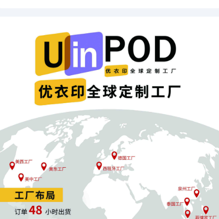
您需要确保卖家后台的默认发货地址是
中国境内
，目前上线
站点是
欧洲五国和日本站
，所以需要保证您查看的站点在已
上线站点范围内。
满足条件后，即可在
设置
-配送设置-一般配送设置的页面最
下方看到FBM Ship+的注册按钮。
FBM Ship+订单的备货时间要求是
1个工作日
。您可以在
管
理订单
-未发货订单-订单详情
里查看每个订单的发货日期，