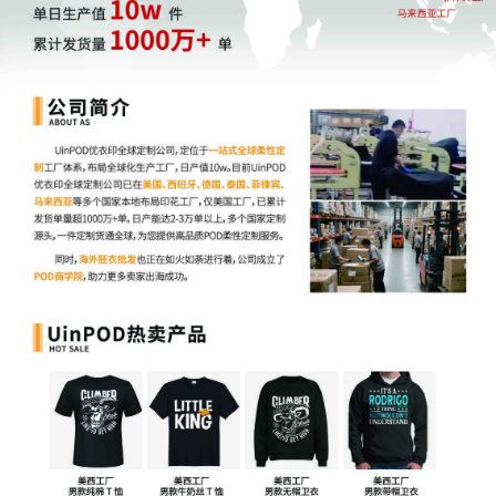
按照最晚的发货日期按时发货即可。
不会。您需要确认包裹按时交付给承运商，
亚马逊后台
-管
理订单页面的已发货状态
的订单里，在下单购买配送里的
Ship+渠道后可能仍然显示
“等待取件”
，这个仅作为提醒卖
家功能，不会展示给消费者。建议您
妥善保留好所有交货凭
证，以备后续核查。