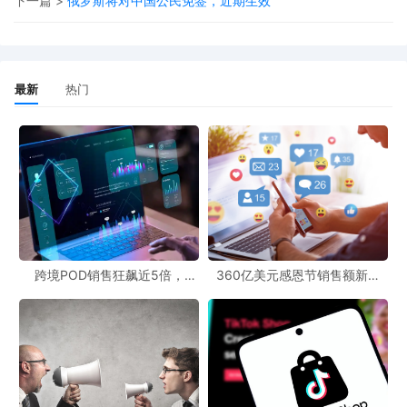
下一篇 >
俄罗斯将对中国公民免签，近期生效
可将订单
升级为快速配送
，并向消费者展示
更快、更精准的
配送时效
，从而
提升商品吸引力和订单转化率。
该项服务现已
覆盖欧洲五国（英国、法国、德国、意大利、
最新
热门
西班牙）和日本站（美国站敬请期待）
。在日本和欧洲五国
（英国、法国、德国、意大利、西班牙）使用
FBM Ship+，
卖家还可获得
现金返还
。帮自配送卖家真正实现
“更快配
送、更低成本、更稳绩效、更高转化”。
自
FBM Ship+上线以来，小编收到了大量自配送卖家关于
服
跨境POD销售狂飙近5倍，
360亿美元感恩节销售额新纪
务开通、使用规则、返现政策
等方面的咨询。为了帮大家快
POD123助力卖家快速入局
录，POD123网站引领卖家爆单
新风潮！
速理清核心疑问，高效开启物流新体验，小编整理出
10大高
频问题并逐一解答
，从基础设置到返现查询，从物流规则到
问题排查，您最关心的问题，一文搞定。