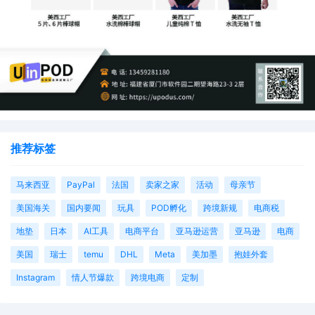
推荐标签
马来西亚
PayPal
法国
卖家之家
活动
母亲节
美国海关
国内要闻
玩具
POD孵化
跨境新规
电商税
地垫
日本
AI工具
电商平台
亚马逊运营
亚马逊
电商
美国
瑞士
temu
DHL
Meta
美加墨
抱娃外套
Instagram
情人节爆款
跨境电商
定制