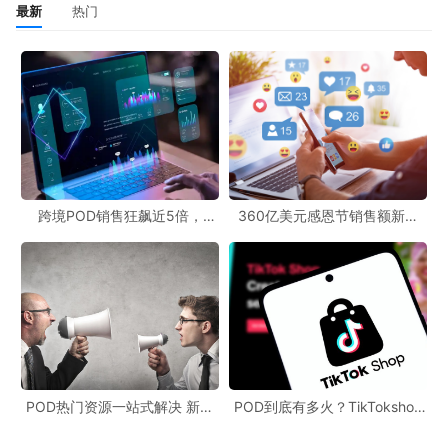
最新
热门
跨境POD销售狂飙近5倍，
360亿美元感恩节销售额新纪
POD123助力卖家快速入局
录，POD123网站引领卖家爆单
新风潮！
POD热门资源一站式解决 新手
POD到底有多火？TikTokshop
也能快速掌握行业资讯
双11狂揽920万单