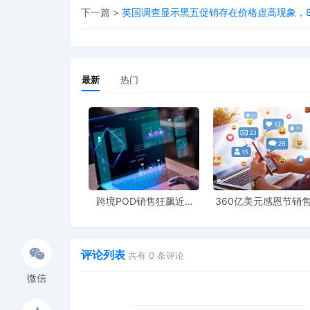
下一篇 >
英国调查显示黑五促销存在价格虚高现象，8
最新
热门
跨境POD销售狂飙近5
360亿美元感恩节销
倍，POD123助力卖家快
新纪录，POD123网
速入局
领卖家爆单新风潮
评论列表
共有
0
条评论
微信