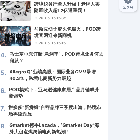
2
跨境税务严查大升级！老牌大卖
隐匿收入超1.2亿遭重罚！
2026-05-15 16:35
3
马斯克幼子虎头包爆火，POD跨
境官网迎来新商机
2026-05-15 16:16
马士基中东订舱“急刹车”，POD跨境业务何去
4.
何从？
Allegro Q1业绩亮眼：国际业务GMV暴增
5.
46.3%，跨境电商新势力崛起
POD模式下，亚马逊健康家居产品月销攀升
6.
新趋势
拼多多“新拼姆”自营品牌三季度出海，跨境市
7.
场再添劲旅
Gmarket携手Lazada，“Gmarket Day”海
8.
外大促点燃跨境电商新热潮！