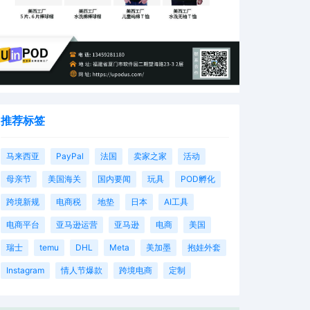
推荐标签
马来西亚
PayPal
法国
卖家之家
活动
母亲节
美国海关
国内要闻
玩具
POD孵化
跨境新规
电商税
地垫
日本
AI工具
电商平台
亚马逊运营
亚马逊
电商
美国
瑞士
temu
DHL
Meta
美加墨
抱娃外套
Instagram
情人节爆款
跨境电商
定制