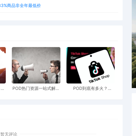
3%商品非全年最低价
售额
POD热门资源一站式解决
POD到底有多火？
站引
新手也能快速掌握行业资
TikTokshop双11狂揽920
！
讯
万单
暂无评论