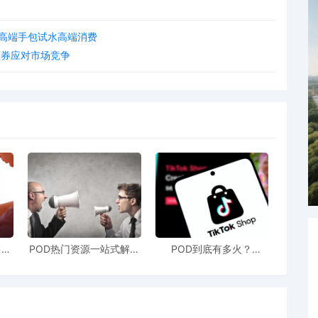
美元高端手包试水高端消费
惠券应对市场竞争
售额
POD热门资源一站式解决
POD到底有多火？
站引
新手也能快速掌握行业资
TikTokshop双11狂揽920
！
讯
万单