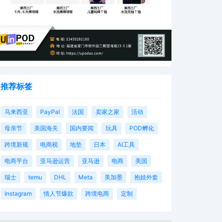
推荐标签
马来西亚
PayPal
法国
卖家之家
活动
母亲节
美国海关
国内要闻
玩具
POD孵化
跨境新规
电商税
地垫
日本
AI工具
电商平台
亚马逊运营
亚马逊
电商
美国
瑞士
temu
DHL
Meta
美加墨
抱娃外套
Instagram
情人节爆款
跨境电商
定制