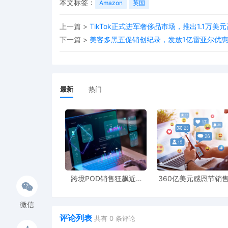
本文标签：
Amazon
英国
上一篇 >
TikTok正式进军奢侈品市场，推出1.1万
下一篇 >
美客多黑五促销创纪录，发放1亿雷亚尔优
最新
热门
跨境POD销售狂飙近5
360亿美元感恩节销
倍，POD123助力卖家快
新纪录，POD123网
速入局
领卖家爆单新风潮
微信
评论列表
共有
0
条评论