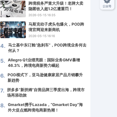
2
跨境税务严查大升级！老牌大卖
隐匿收入超1.2亿遭重罚！
2026-05-15 16:35
3
马斯克幼子虎头包爆火，POD跨
境官网迎来新商机
2026-05-15 16:16
马士基中东订舱“急刹车”，POD跨境业务何去
4.
何从？
Allegro Q1业绩亮眼：国际业务GMV暴增
5.
46.3%，跨境电商新势力崛起
POD模式下，亚马逊健康家居产品月销攀升
6.
新趋势
拼多多“新拼姆”自营品牌三季度出海，跨境市
7.
场再添劲旅
Gmarket携手Lazada，“Gmarket Day”海
8.
外大促点燃跨境电商新热潮！