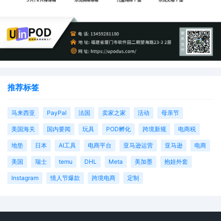
推荐标签
马来西亚
PayPal
法国
卖家之家
活动
母亲节
美国海关
国内要闻
玩具
POD孵化
跨境新规
电商税
地垫
日本
AI工具
电商平台
亚马逊运营
亚马逊
电商
美国
瑞士
temu
DHL
Meta
美加墨
抱娃外套
Instagram
情人节爆款
跨境电商
定制