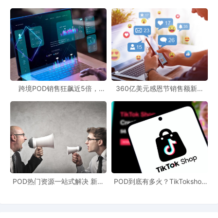
跨境POD销售狂飙近5倍，
360亿美元感恩节销售额新纪
POD123助力卖家快速入局
录，POD123网站引领卖家爆单
新风潮！
POD热门资源一站式解决 新手
POD到底有多火？TikTokshop
也能快速掌握行业资讯
双11狂揽920万单