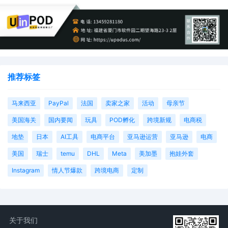
推荐标签
马来西亚
PayPal
法国
卖家之家
活动
母亲节
美国海关
国内要闻
玩具
POD孵化
跨境新规
电商税
地垫
日本
AI工具
电商平台
亚马逊运营
亚马逊
电商
美国
瑞士
temu
DHL
Meta
美加墨
抱娃外套
Instagram
情人节爆款
跨境电商
定制
关于我们