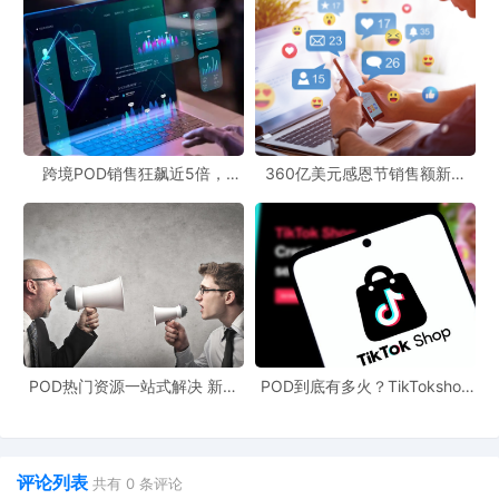
跨境POD销售狂飙近5倍，
360亿美元感恩节销售额新纪
POD123助力卖家快速入局
录，POD123网站引领卖家爆单
新风潮！
POD热门资源一站式解决 新手
POD到底有多火？TikTokshop
也能快速掌握行业资讯
双11狂揽920万单
评论列表
共有
0
条评论