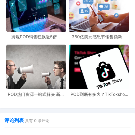
跨境POD销售狂飙近5倍，
360亿美元感恩节销售额新纪
POD123助力卖家快速入局
录，POD123网站引领卖家爆单
新风潮！
POD热门资源一站式解决 新手
POD到底有多火？TikTokshop
也能快速掌握行业资讯
双11狂揽920万单
评论列表
共有
0
条评论