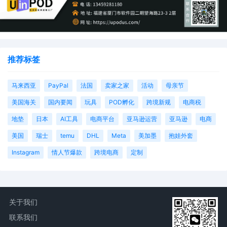
推荐标签
马来西亚
PayPal
法国
卖家之家
活动
母亲节
美国海关
国内要闻
玩具
POD孵化
跨境新规
电商税
地垫
日本
AI工具
电商平台
亚马逊运营
亚马逊
电商
美国
瑞士
temu
DHL
Meta
美加墨
抱娃外套
Instagram
情人节爆款
跨境电商
定制
关于我们
联系我们