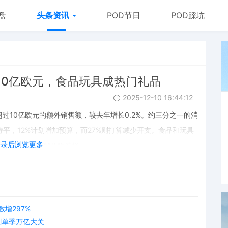
盘
头条资讯
POD节日
POD踩坑
10亿欧元，食品玩具成热门礼品
2025-12-10 16:44:12
过10亿欧元的额外销售额，较去年增长0.2%。约三分之一的消
平，12%计划增加预算，而27%则打算减少开支。食品和玩具
登录后浏览更多
欢迎的“圣诞靴”礼物选择。
激增297%
刺单季万亿大关