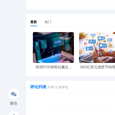
最新
热门
跨境POD销售狂飙近5
360亿美元感恩节销
倍，POD123助力卖家快
新纪录，POD123网
速入局
领卖家爆单新风潮
评论列表
共有
0
条评论
微信