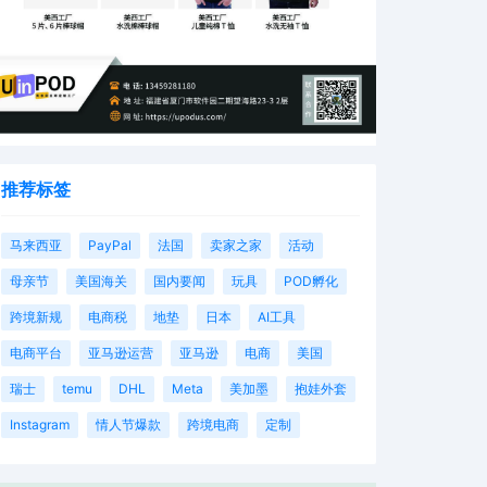
推荐标签
马来西亚
PayPal
法国
卖家之家
活动
母亲节
美国海关
国内要闻
玩具
POD孵化
跨境新规
电商税
地垫
日本
AI工具
电商平台
亚马逊运营
亚马逊
电商
美国
瑞士
temu
DHL
Meta
美加墨
抱娃外套
Instagram
情人节爆款
跨境电商
定制