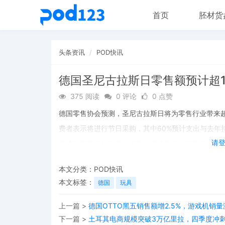
首页
胚材货
头条资讯
POD快讯
德国圣尼古拉斯日零售额预计超
375 阅读
0 评论
0 点赞
德国零售协会预测，圣尼古拉斯日将为零售行业带来超
费者表示将进行节日采购，其中60%预计支出与去年持
请
将成为最热销的品类，书籍、服饰和化妆品等也将是受
本文分类：
POD快讯
本文标签：
德国
玩具
上一篇 >
德国OTTO黑五销售额增2.5%，游戏机销量
下一篇 >
土耳其电商规模突破3万亿里拉，四季度冲