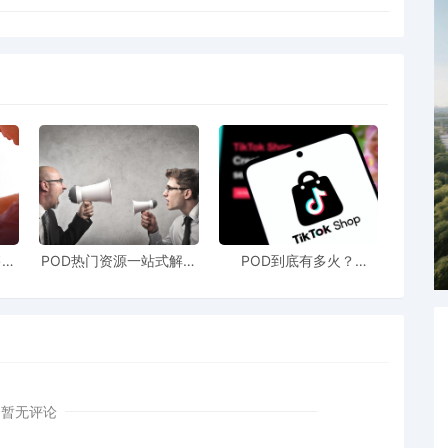
售额
POD热门资源一站式解决
POD到底有多火？
站引
新手也能快速掌握行业资
TikTokshop双11狂揽920
！
讯
万单
暂无评论