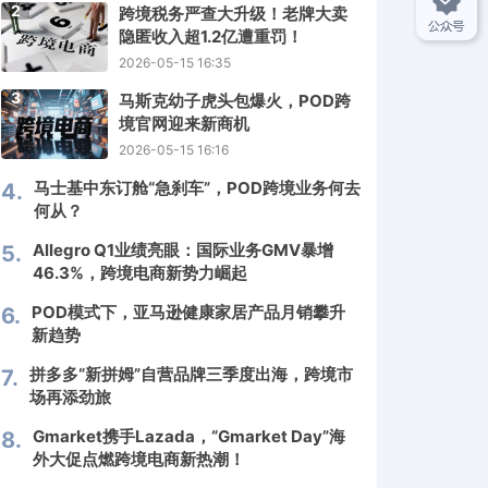
2
跨境税务严查大升级！老牌大卖
隐匿收入超1.2亿遭重罚！
2026-05-15 16:35
3
马斯克幼子虎头包爆火，POD跨
境官网迎来新商机
2026-05-15 16:16
马士基中东订舱“急刹车”，POD跨境业务何去
4.
何从？
Allegro Q1业绩亮眼：国际业务GMV暴增
5.
46.3%，跨境电商新势力崛起
POD模式下，亚马逊健康家居产品月销攀升
6.
新趋势
拼多多“新拼姆”自营品牌三季度出海，跨境市
7.
场再添劲旅
Gmarket携手Lazada，“Gmarket Day”海
8.
外大促点燃跨境电商新热潮！