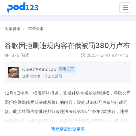
Togg
navig
头条资讯
POD快讯
谷歌因拒删违规内容在俄被罚380万卢布
376 阅读
2025-12-10 16:44:12
OneOfAKindLab
查看主页
这家伙很懒，什么也没写！
12月4日消息，据俄新社报道，莫斯科塔甘斯基法院通报，谷歌公司
因拒绝删除俄罗斯法律所禁止的内容，被处以380万卢布的行政罚
款。此项处罚依据俄联邦行政违法法典第13.41条第2款执行，违规
记录由罗斯科姆纳佐尔拟定，但具体的违规内容未被公开。此次处
请登录后浏览更多
罚为针对平台违规内容的专项执法措施。