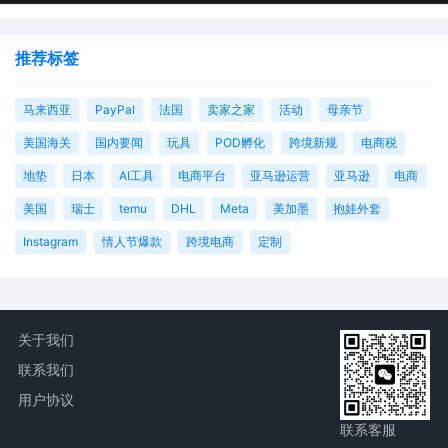
推荐标签
马来西亚
PayPal
法国
卖家之家
活动
母亲节
美国海关
国内要闻
玩具
POD孵化
跨境新规
电商税
地垫
日本
AI工具
电商平台
亚马逊运营
亚马逊
电商
美国
瑞士
temu
DHL
Meta
美加墨
抱娃外套
Instagram
情人节爆款
跨境电商
定制
关于我们
联系我们
用户协议
联系客服