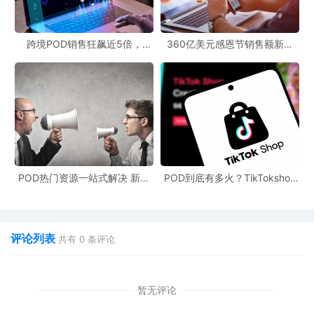
跨境POD销售狂飙近5倍，
360亿美元感恩节销售额新纪
POD123助力卖家快速入局
录，POD123网站引领卖家爆单
新风潮！
POD热门资源一站式解决 新手
POD到底有多火？TikTokshop
也能快速掌握行业资讯
双11狂揽920万单
评论列表
共有
0
条评论
暂无评论