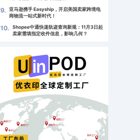
亚马逊携手 Easyship，开启美国卖家跨境电
9.
商物流一站式新时代！
Shopee中通快递轨迹查询新规：11月3日起
10.
卖家需填指定收件信息，影响几何？