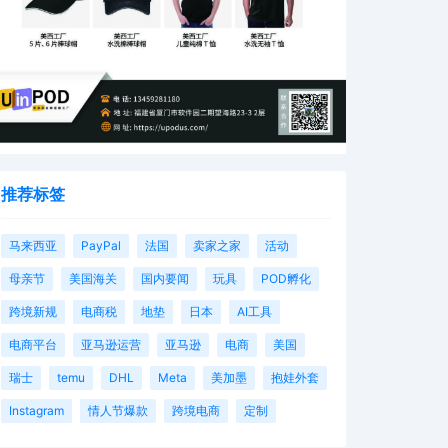
推荐标签
马来西亚
PayPal
法国
卖家之家
活动
母亲节
美国海关
国内要闻
玩具
POD孵化
跨境新规
电商税
地垫
日本
AI工具
电商平台
亚马逊运营
亚马逊
电商
美国
瑞士
temu
DHL
Meta
美加墨
抱娃外套
Instagram
情人节爆款
跨境电商
定制