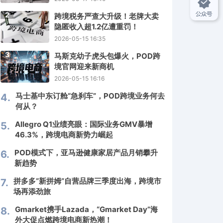
2
跨境税务严查大升级！老牌大卖
隐匿收入超1.2亿遭重罚！
2026-05-15 16:35
3
马斯克幼子虎头包爆火，POD跨
境官网迎来新商机
2026-05-15 16:16
马士基中东订舱“急刹车”，POD跨境业务何去
4.
何从？
Allegro Q1业绩亮眼：国际业务GMV暴增
5.
46.3%，跨境电商新势力崛起
POD模式下，亚马逊健康家居产品月销攀升
6.
新趋势
拼多多“新拼姆”自营品牌三季度出海，跨境市
7.
场再添劲旅
Gmarket携手Lazada，“Gmarket Day”海
8.
外大促点燃跨境电商新热潮！