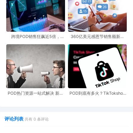
跨境POD销售狂飙近5倍，
360亿美元感恩节销售额新纪
POD123助力卖家快速入局
录，POD123网站引领卖家爆单
新风潮！
POD热门资源一站式解决 新手
POD到底有多火？TikTokshop
也能快速掌握行业资讯
双11狂揽920万单
评论列表
共有
0
条评论