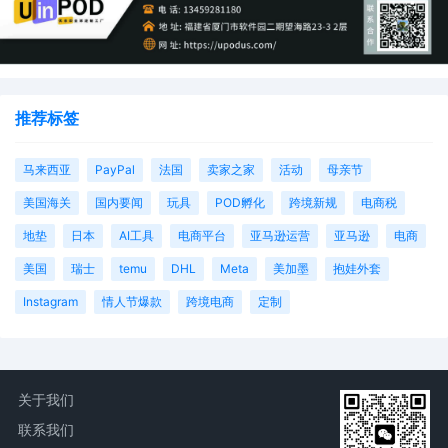
推荐标签
马来西亚
PayPal
法国
卖家之家
活动
母亲节
美国海关
国内要闻
玩具
POD孵化
跨境新规
电商税
地垫
日本
AI工具
电商平台
亚马逊运营
亚马逊
电商
美国
瑞士
temu
DHL
Meta
美加墨
抱娃外套
Instagram
情人节爆款
跨境电商
定制
关于我们
联系我们