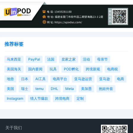
推荐标签
马来西亚
PayPal
法国
卖家之家
活动
母亲节
美国海关
国内要闻
玩具
POD孵化
跨境新规
电商税
地垫
日本
AI工具
电商平台
亚马逊运营
亚马逊
电商
美国
瑞士
temu
DHL
Meta
美加墨
抱娃外套
Instagram
情人节爆款
跨境电商
定制
关于我们