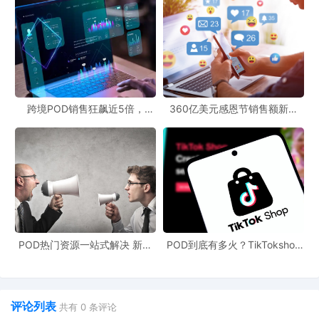
跨境POD销售狂飙近5倍，
360亿美元感恩节销售额新纪
POD123助力卖家快速入局
录，POD123网站引领卖家爆单
新风潮！
POD热门资源一站式解决 新手
POD到底有多火？TikTokshop
也能快速掌握行业资讯
双11狂揽920万单
评论列表
共有
0
条评论