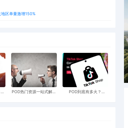
地区单量激增150%
售额
POD热门资源一站式解决
POD到底有多火？
站引
新手也能快速掌握行业资
TikTokshop双11狂揽920
！
讯
万单