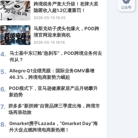
2
跨境税务严查大升级！老牌大卖
隐匿收入超1.2亿遭重罚！
2026-05-15 16:35
3
马斯克幼子虎头包爆火，POD跨
境官网迎来新商机
2026-05-15 16:16
马士基中东订舱“急刹车”，POD跨境业务何去
4.
何从？
Allegro Q1业绩亮眼：国际业务GMV暴增
5.
46.3%，跨境电商新势力崛起
POD模式下，亚马逊健康家居产品月销攀升
6.
新趋势
拼多多“新拼姆”自营品牌三季度出海，跨境市
7.
场再添劲旅
Gmarket携手Lazada，“Gmarket Day”海
8.
外大促点燃跨境电商新热潮！