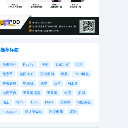
推荐标签
马来西亚
PayPal
法国
卖家之家
活动
母亲节
美国海关
国内要闻
玩具
POD孵化
跨境新规
电商税
地垫
日本
AI工具
电商平台
亚马逊运营
亚马逊
电商
美国
瑞士
temu
DHL
Meta
美加墨
抱娃外套
Instagram
情人节爆款
跨境电商
定制