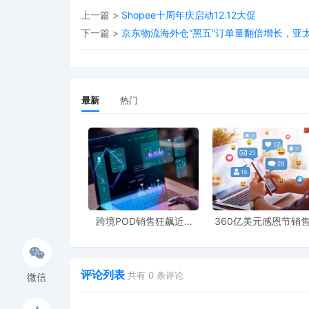
上一篇 >
Shopee十周年庆启动12.12大促
下一篇 >
京东物流海外仓“黑五”订单量翻倍增长，亚太
最新
热门
跨境POD销售狂飙近5
360亿美元感恩节销
倍，POD123助力卖家快
新纪录，POD123网
速入局
领卖家爆单新风潮
评论列表
共有
0
条评论
微信