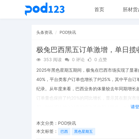
首页
胚材货
头条资讯
POD快讯
极兔巴西黑五订单激增，单日揽
353 阅读
0 评论
0 点赞
2025年黑色星期五期间，极兔在巴西市场实现了显
40%，平台类客户订单也增长了约25%，其中平台
纪录。从年度来看，巴西业务的体量较去年同期增长超
订单量也保持了约20%的同比增长，显示其在新兴市
请
配、智能系统优化以及深度渗透的配送网络，使其成
本文分类：
POD快讯
本文标签：
巴西
黑色星期五