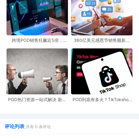
跨境POD销售狂飙近5倍，
360亿美元感恩节销售额新纪
POD123助力卖家快速入局
录，POD123网站引领卖家爆单
新风潮！
POD热门资源一站式解决 新手
POD到底有多火？TikTokshop
也能快速掌握行业资讯
双11狂揽920万单
评论列表
共有
0
条评论