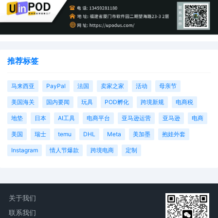
推荐标签
马来西亚
PayPal
法国
卖家之家
活动
母亲节
美国海关
国内要闻
玩具
POD孵化
跨境新规
电商税
地垫
日本
AI工具
电商平台
亚马逊运营
亚马逊
电商
美国
瑞士
temu
DHL
Meta
美加墨
抱娃外套
Instagram
情人节爆款
跨境电商
定制
关于我们
联系我们