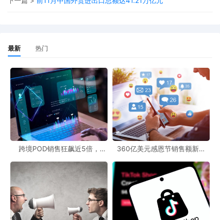
下一篇 >
前11月中国外贸进出口总额达41.21万亿元
最新
热门
跨境POD销售狂飙近5倍，
360亿美元感恩节销售额新纪
POD123助力卖家快速入局
录，POD123网站引领卖家爆单
新风潮！