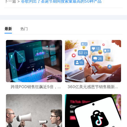
下一篇 >
谷歌列出了圣诞节期间搜索量最高的50种产品
最新
热门
跨境POD销售狂飙近5倍，
360亿美元感恩节销售额新纪
POD123助力卖家快速入局
录，POD123网站引领卖家爆单
新风潮！