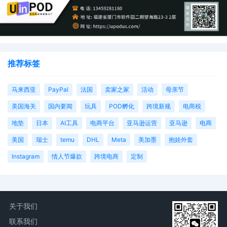
推荐标签
马来西亚
PayPal
法国
卖家之家
活动
母亲节
美国海关
国内要闻
玩具
POD孵化
跨境新规
电商税
地垫
日本
AI工具
电商平台
亚马逊运营
亚马逊
电商
美国
瑞士
temu
DHL
Meta
美加墨
抱娃外套
Instagram
情人节爆款
跨境电商
定制
关于我们
联系我们