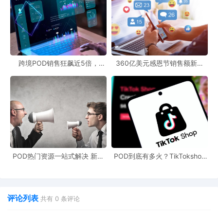
跨境POD销售狂飙近5倍，
360亿美元感恩节销售额新纪
POD123助力卖家快速入局
录，POD123网站引领卖家爆单
新风潮！
POD热门资源一站式解决 新手
POD到底有多火？TikTokshop
也能快速掌握行业资讯
双11狂揽920万单
评论列表
共有
0
条评论