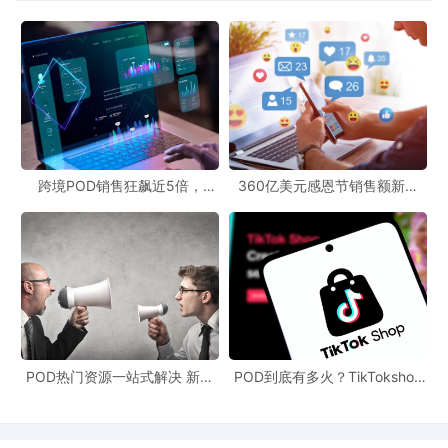
跨境POD销售狂飙近5倍，
360亿美元感恩节销售额新纪
POD123助力卖家快速入局
录，POD123网站引领卖家爆单
新风潮！
POD热门资源一站式解决 新手
POD到底有多火？TikTokshop
也能快速掌握行业资讯
双11狂揽920万单