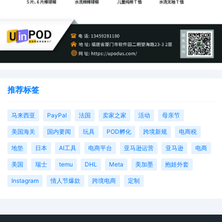
推荐标签
马来西亚
PayPal
法国
卖家之家
活动
母亲节
美国海关
国内要闻
玩具
POD孵化
跨境新规
电商税
地垫
日本
AI工具
电商平台
亚马逊运营
亚马逊
电商
美国
瑞士
temu
DHL
Meta
美加墨
抱娃外套
Instagram
情人节爆款
跨境电商
定制