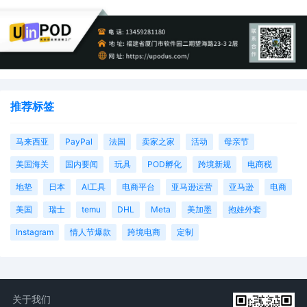
推荐标签
马来西亚
PayPal
法国
卖家之家
活动
母亲节
美国海关
国内要闻
玩具
POD孵化
跨境新规
电商税
地垫
日本
AI工具
电商平台
亚马逊运营
亚马逊
电商
美国
瑞士
temu
DHL
Meta
美加墨
抱娃外套
Instagram
情人节爆款
跨境电商
定制
关于我们