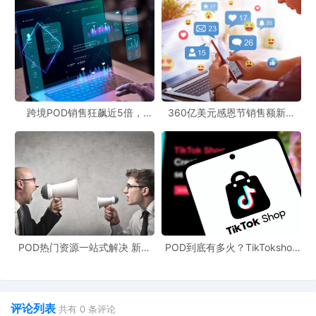
跨境POD销售狂飙近5倍，
360亿美元感恩节销售额新纪
POD123助力卖家快速入局
录，POD123网站引领卖家爆单
新风潮！
POD热门资源一站式解决 新手
POD到底有多火？TikTokshop
也能快速掌握行业资讯
双11狂揽920万单
评论列表
共有
0
条评论