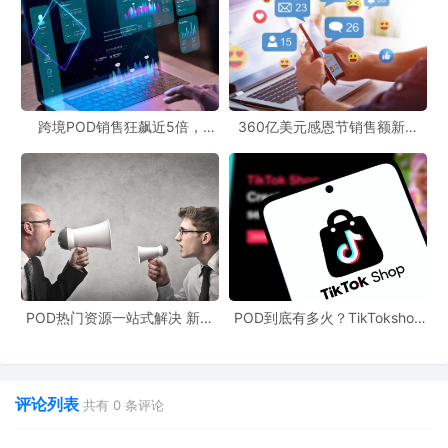
跨境POD销售狂飙近5倍，
360亿美元感恩节销售额新纪
POD123助力卖家快速入局
录，POD123网站引领卖家爆单
新风潮！
POD热门资源一站式解决 新手
POD到底有多火？TikTokshop
也能快速掌握行业资讯
双11狂揽920万单
评论列表
共有
0
条评论