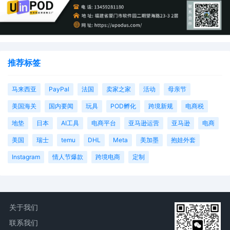
推荐标签
马来西亚
PayPal
法国
卖家之家
活动
母亲节
美国海关
国内要闻
玩具
POD孵化
跨境新规
电商税
地垫
日本
AI工具
电商平台
亚马逊运营
亚马逊
电商
美国
瑞士
temu
DHL
Meta
美加墨
抱娃外套
Instagram
情人节爆款
跨境电商
定制
关于我们
联系我们