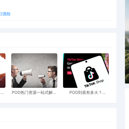
口强劲
售额
POD热门资源一站式解决
POD到底有多火？
站引
新手也能快速掌握行业资
TikTokshop双11狂揽920
！
讯
万单