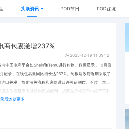
盘
头条资讯
POD节日
POD踩坑
商包裹激增237%
2025-12-19 11:09:12
中国电商平台如Shein和Temu进行购物。数据显示，10月份
单月记录，在线包裹量同比增长达237%。阿根廷政府近期采取了
的进口关税、简化清关流程和废除进口许可证制度。不过，本土
不设实体店且享有补贴物流的便利，从而在价格竞争中处于不利
登录后浏览更多
对当地零售业态产生了显著的影响。