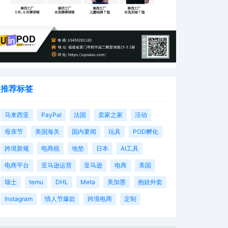
推荐标签
马来西亚
PayPal
法国
卖家之家
活动
母亲节
美国海关
国内要闻
玩具
POD孵化
跨境新规
电商税
地垫
日本
AI工具
电商平台
亚马逊运营
亚马逊
电商
美国
瑞士
temu
DHL
Meta
美加墨
抱娃外套
Instagram
情人节爆款
跨境电商
定制