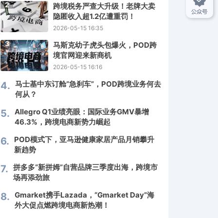
2
跨境税务严查大升级！老牌大卖
隐匿收入超1.2亿遭重罚！
2026-05-15 16:35
3
马斯克幼子虎头包爆火，POD跨
境官网迎来新商机
2026-05-15 16:16
马士基中东订舱“急刹车”，POD跨境业务何去
4.
何从？
Allegro Q1业绩亮眼：国际业务GMV暴增
5.
46.3%，跨境电商新势力崛起
POD模式下，亚马逊健康家居产品月销攀升
6.
新趋势
拼多多“新拼姆”自营品牌三季度出海，跨境市
7.
场再添劲旅
Gmarket携手Lazada，“Gmarket Day”海
8.
外大促点燃跨境电商新热潮！