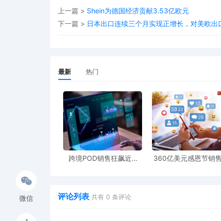
上一篇 >
Shein为德国经济贡献3.53亿欧元
下一篇 >
日本出口连续三个月实现正增长，对美欧出
最新
热门
跨境POD销售狂飙近5
360亿美元感恩节销
倍，POD123助力卖家快
新纪录，POD123网
速入局
领卖家爆单新风潮
评论列表
共有
0
条评论
微信