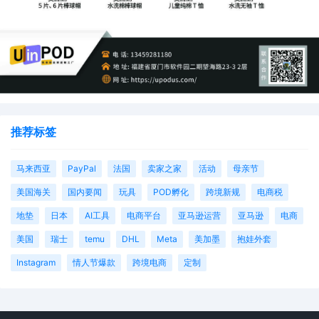
推荐标签
马来西亚
PayPal
法国
卖家之家
活动
母亲节
美国海关
国内要闻
玩具
POD孵化
跨境新规
电商税
地垫
日本
AI工具
电商平台
亚马逊运营
亚马逊
电商
美国
瑞士
temu
DHL
Meta
美加墨
抱娃外套
Instagram
情人节爆款
跨境电商
定制