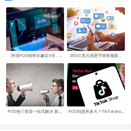
跨境POD销售狂飙近5倍，
360亿美元感恩节销售额新纪
POD123助力卖家快速入局
录，POD123网站引领卖家爆单
新风潮！
POD热门资源一站式解决 新手
POD到底有多火？TikTokshop
也能快速掌握行业资讯
双11狂揽920万单