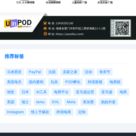
推荐标签
马来西亚
PayPal
法国
卖家之家
活动
母亲节
美国海关
国内要闻
玩具
POD孵化
跨境新规
电商税
地垫
日本
AI工具
电商平台
亚马逊运营
亚马逊
电商
美国
瑞士
temu
DHL
Meta
美加墨
抱娃外套
Instagram
情人节爆款
跨境电商
定制