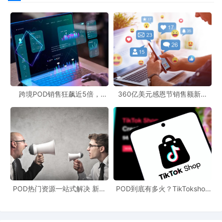
跨境POD销售狂飙近5倍，
360亿美元感恩节销售额新纪
POD123助力卖家快速入局
录，POD123网站引领卖家爆单
新风潮！
POD热门资源一站式解决 新手
POD到底有多火？TikTokshop
也能快速掌握行业资讯
双11狂揽920万单