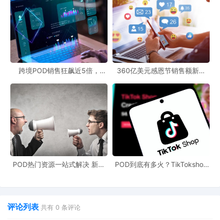
跨境POD销售狂飙近5倍，
360亿美元感恩节销售额新纪
POD123助力卖家快速入局
录，POD123网站引领卖家爆单
新风潮！
POD热门资源一站式解决 新手
POD到底有多火？TikTokshop
也能快速掌握行业资讯
双11狂揽920万单
评论列表
共有
0
条评论