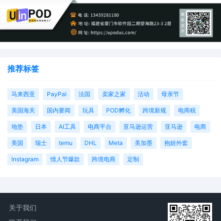
推荐标签
马来西亚
PayPal
法国
卖家之家
活动
母亲节
美国海关
国内要闻
玩具
POD孵化
跨境新规
电商税
地垫
日本
AI工具
电商平台
亚马逊运营
亚马逊
电商
美国
瑞士
temu
DHL
Meta
美加墨
抱娃外套
Instagram
情人节爆款
跨境电商
定制
关于我们