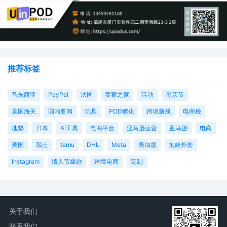
推荐标签
马来西亚
PayPal
法国
卖家之家
活动
母亲节
美国海关
国内要闻
玩具
POD孵化
跨境新规
电商税
地垫
日本
AI工具
电商平台
亚马逊运营
亚马逊
电商
美国
瑞士
temu
DHL
Meta
美加墨
抱娃外套
Instagram
情人节爆款
跨境电商
定制
关于我们
联系我们