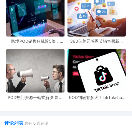
跨境POD销售狂飙近5倍，
360亿美元感恩节销售额新纪
POD123助力卖家快速入局
录，POD123网站引领卖家爆单
新风潮！
POD热门资源一站式解决 新手
POD到底有多火？TikTokshop
也能快速掌握行业资讯
双11狂揽920万单
评论列表
共有
0
条评论