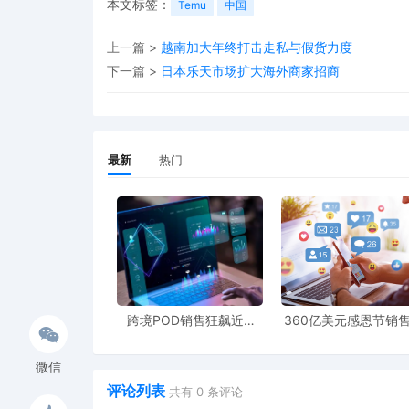
本文标签：
Temu
中国
上一篇 >
越南加大年终打击走私与假货力度
下一篇 >
日本乐天市场扩大海外商家招商
最新
热门
跨境POD销售狂飙近5
360亿美元感恩节销
倍，POD123助力卖家快
新纪录，POD123网
速入局
领卖家爆单新风潮
微信
评论列表
共有
0
条评论