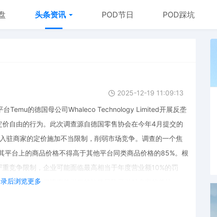
盘
头条资讯
POD节日
POD踩坑
2025-12-19 11:09:13
u的德国母公司Whaleco Technology Limited开展反垄
定价自由的行为。此次调查源自德国零售协会在今年4月提交的
对入驻商家的定价施加不当限制，削弱市场竞争。调查的一个焦
家在其平台上的商品价格不得高于其他平台同类商品价格的85%。根
重竞争限制，企业可能面临最高相当于年度营业额10%的罚
登录后浏览更多
处罚尚无定论，但该事件引发的法律风险已引起卖家的关注。