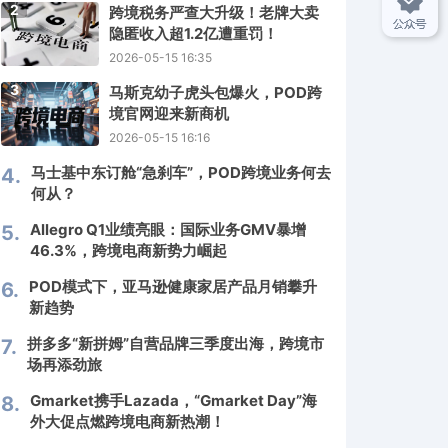
2
跨境税务严查大升级！老牌大卖
隐匿收入超1.2亿遭重罚！
2026-05-15 16:35
3
马斯克幼子虎头包爆火，POD跨
境官网迎来新商机
2026-05-15 16:16
马士基中东订舱“急刹车”，POD跨境业务何去
4.
何从？
Allegro Q1业绩亮眼：国际业务GMV暴增
5.
46.3%，跨境电商新势力崛起
POD模式下，亚马逊健康家居产品月销攀升
6.
新趋势
拼多多“新拼姆”自营品牌三季度出海，跨境市
7.
场再添劲旅
Gmarket携手Lazada，“Gmarket Day”海
8.
外大促点燃跨境电商新热潮！