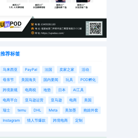
推荐标签
马来西亚
PayPal
法国
卖家之家
活动
母亲节
美国海关
国内要闻
玩具
POD孵化
跨境新规
电商税
地垫
日本
AI工具
电商平台
亚马逊运营
亚马逊
电商
美国
瑞士
temu
DHL
Meta
美加墨
抱娃外套
Instagram
情人节爆款
跨境电商
定制