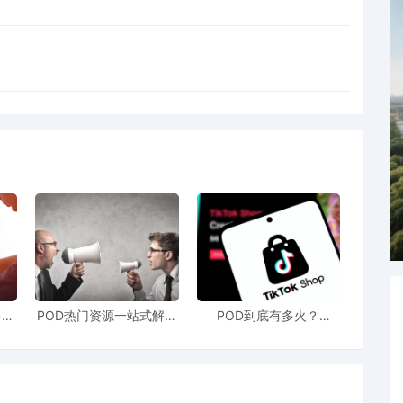
售额
POD热门资源一站式解决
POD到底有多火？
站引
新手也能快速掌握行业资
TikTokshop双11狂揽920
！
讯
万单