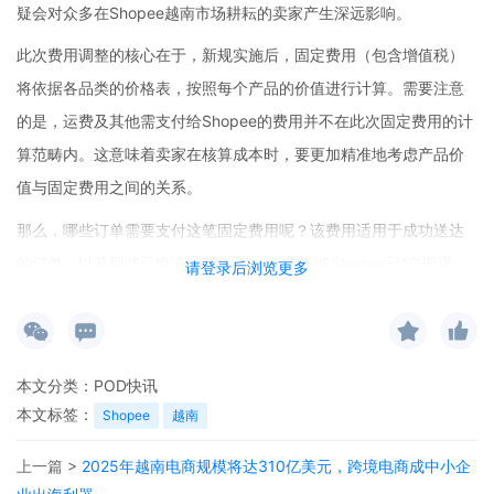
疑会对众多在Shopee越南市场耕耘的卖家产生深远影响。
此次费用调整的核心在于，新规实施后，固定费用（包含增值税）
将依据各品类的价格表，按照每个产品的价值进行计算。需要注意
的是，运费及其他需支付给Shopee的费用并不在此次固定费用的计
算范畴内。这意味着卖家在核算成本时，要更加精准地考虑产品价
值与固定费用之间的关系。
那么，哪些订单需要支付这笔固定费用呢？该费用适用于成功送达
的订单，以及那些已申请退货/退款，但卖家或Shopee已“立即退
请登录后浏览更多
款”接受的订单（不包括未收到货的情况）。也就是说，只要符合上
述条件，固定费用就会在每个订单中直接扣除，而卖家的销售收益
则会转入其Shopee账户余额。
本文分类：
POD快讯
对于POD（Print-on-Demand，按需印刷）跨境官网的卖家而言，
本文标签：
Shopee
越南
此次Shopee越南本土店的费用调整可能会带来新的挑战与机遇。
上一篇 >
2025年越南电商规模将达310亿美元，跨境电商成中小企
POD电商平台对接的卖家需要重新评估成本结构，在与Shopee平台