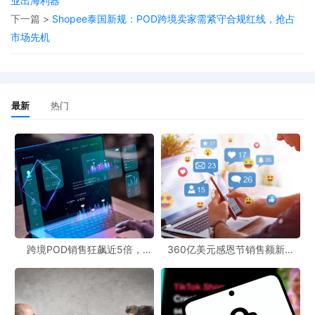
业出海利器
的合作中，合理规划产品定价，以应对固定费用的变化。同时，
下一篇 >
Shopee泰国新规：POD跨境卖家需紧守合规红线，抢占
POD文案创作也可以根据这一政策调整，突出产品的价值与优势，
市场先机
吸引更多消费者，从而在一定程度上弥补费用增加带来的影响。
在跨境电商竞争日益激烈的今天，卖家们需要时刻关注平台政策的
变化，及时做出调整。Shopee越南本土店此次对非商城卖家固定费
最新
热门
用的更新，无疑是给卖家们敲响了警钟，只有不断适应市场变化，
才能在跨境电商的浪潮中站稳脚跟。
跨境POD销售狂飙近5倍，
360亿美元感恩节销售额新纪
POD123助力卖家快速入局
录，POD123网站引领卖家爆单
新风潮！