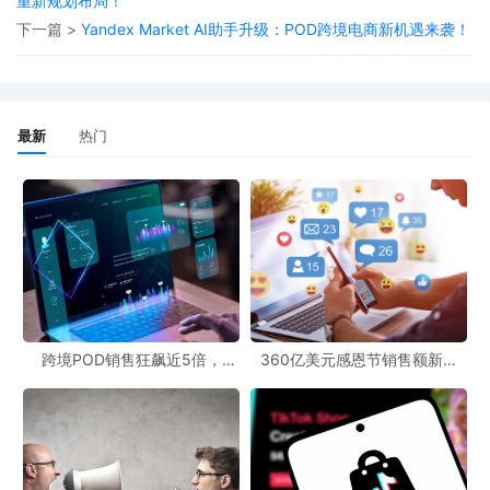
重新规划布局！
信息不全或不符合当地监管要求而被下架或限制销售，情节严重的
下一篇 >
Yandex Market AI助手升级：POD跨境电商新机遇来袭！
还将面临账户扣分和冻结等处罚。
对于POD跨境官网的运营者来说，需要及时将这一重要资讯传达给
平台上的卖家，并提供相应的指导和支持。同时，POD电商平台对
最新
热门
接也需要进一步优化，以确保卖家能够顺利完成资质信息的更新和
审核流程。在这个过程中，卖家们也需要积极主动地了解泰国市场
的监管要求，提前做好准备，以适应新的合规标准。
总之，Shopee跨境店发布的泰国商品合规新规，是跨境电商行业发
展中的一个重要节点。无论是POD跨境官网、POD跨境资讯，还是
POD电商平台对接，都需要密切关注这一变化，共同推动跨境市场
前景朝着更加规范、健康的方向发展。
跨境POD销售狂飙近5倍，
360亿美元感恩节销售额新纪
POD123助力卖家快速入局
录，POD123网站引领卖家爆单
新风潮！