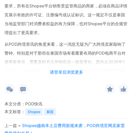
要求，所有在Shopee平台销售受监管商品的商家，必须在商品详情
页展示有效的许可证、注册编号或认证标识。这一规定不仅是泰国
当地监管部门对消费者权益的有力保障，也对Shopee平台的合规管
理提出了更高要求。
从POD跨境资讯的角度来看，这一消息无疑为广大跨境卖家敲响了
警钟。特别是对于那些在泰国市场有着重要布局的POD电商平台对
接商家来说，需要及时关注并响应这一政策变化。因为从2026年1
月1日起（当地时间），Shopee将对受监管商品类目实施更为严格
请登录后浏览更多
的合规信息审核与认证验证机制。
卖家们需要在规定期限内完成资质信息的全面核查与更新，确保所
提供的信息真实、完整且有效。这对于跨境市场前景有着深远的影
本文分类：
POD快讯
响。一方面，严格的合规管理有助于净化市场环境，提升消费者对
本文标签：
Shopee
泰国
平台的信任度，从而为跨境市场的长期健康发展奠定基础；另一方
上一篇 >
Shopee越南本土店费用新规来袭，POD跨境官网卖家需
面，对于卖家而言，如果未按时更新或补充相关信息，商品可能因