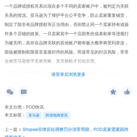
一个品牌或授权关系出现在多个不同的卖家账户中，被判定为关联
关系的情况。亚马逊为了维护平台公平竞争，防止卖家重复铺货，
制定了除非有品牌授权等正当理由，否则禁止同一个卖家持有或操
作多个店铺的政策。一旦卖家其中一个店因售价或者刷单等违规行
为被关闭，其存在品牌关联的其他账户都有极大概率将受到牵连，
面临被限制权限甚至直接封停的风险。而该常见的封店风险，常常
会被亚马逊新手卖家忽略，直至躺枪才后知后觉。
对于 POD 跨境卖家来说，品牌关联的问题同样不可小觑。因为
请登录后浏览更多
POD 模式下，卖家可能会在多个平台或者多个账户上使用相同的设
计元素、品牌标识等，这就增加了品牌关联的可能性。一旦出现品
牌关联导致账户被封，不仅会影响当前的业务运营，还可能对卖家
本文分类：
POD快讯
的声誉造成损害。
本文标签：
亚马逊
跨境电商资讯
为预防出现品牌关联情况，POD 跨境卖家应严格遵守一个品牌只授
上一篇 >
Shopee菲律宾站调整罚分清零周期，POD卖家需紧跟跨
权一个账号的原则，可最大限度降低关联风险。如果因为业务需