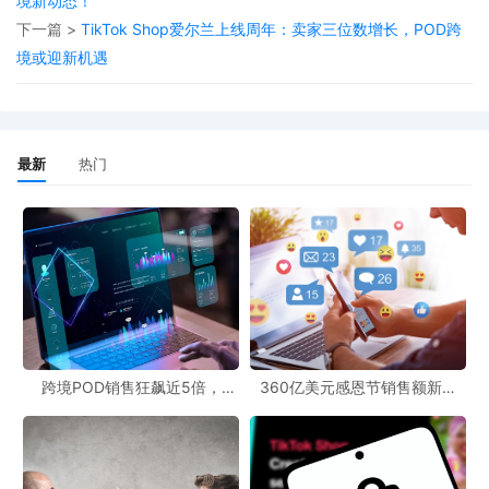
境新动态！
要，一定需要运营多个账户，建议卖家务必确保账户之间在注册信
下一篇 >
TikTok Shop爱尔兰上线周年：卖家三位数增长，POD跨
息、网络环境以及收款方式等所有方面做到完全独立，方可最大限
境或迎新机遇
度降低关联风险！
在 POD 跨境官网的运营中，卖家要特别注意品牌信息的管理。官网
是展示品牌形象的重要窗口，要确保不同账户对应的官网内容、设
最新
热门
计风格等具有明显的差异，避免因相似度过高而被判定为品牌关
联。同时，POD 跨境资讯可以为卖家提供最新的行业动态和平台规
则变化，卖家要及时关注这些信息，了解品牌关联相关的政策调
整，提前做好预防措施。
POD 跨境社区也是卖家交流经验、分享心得的重要平台。在社区
里，卖家们可以交流如何避免品牌关联的方法，还可以互相分享遇
跨境POD销售狂飙近5倍，
360亿美元感恩节销售额新纪
到品牌关联问题后的解决经验。通过社区的力量，卖家们可以获取
POD123助力卖家快速入局
录，POD123网站引领卖家爆单
新风潮！
更多的信息和支持，共同应对品牌关联带来的挑战。
POD 文案创作在预防品牌关联方面也起着重要的作用。不同账户的