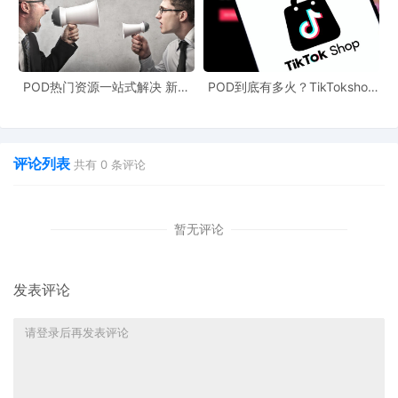
文案内容要具有独特性，避免使用相同的表述和宣传方式。在文案
中，要突出各个账户的特色和优势，这样不仅可以吸引更多的客
户，还能降低品牌关联的风险。
POD热门资源一站式解决 新手
POD到底有多火？TikTokshop
如果做好了上述措施后，仍然不幸因品牌关联导致账户被封，则需
也能快速掌握行业资讯
双11狂揽920万单
要向亚马逊提交详细的申诉计划：向平台承认关联事实，同时说明
关联原因、提供证据证明账户的合法性、阐述已采取的纠正措施，
评论列表
共有
0
条评论
以及制定未来如何避免此类情况的预防方案等申请账户解封！麦家
支持申诉团队深耕申诉领域多年，拥有丰富的申诉经验和专业知
识，如果您正备受关联困扰，可联系我们获取解决方案，助力您早
暂无评论
日解封！
发表评论