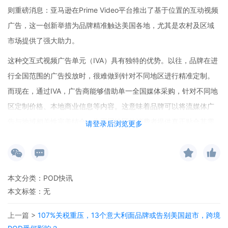
则重磅消息：亚马逊在Prime Video平台推出了基于位置的互动视频
广告，这一创新举措为品牌精准触达美国各地，尤其是农村及区域
市场提供了强大助力。
这种交互式视频广告单元（IVA）具有独特的优势。以往，品牌在进
行全国范围的广告投放时，很难做到针对不同地区进行精准定制。
而现在，通过IVA，广告商能够借助单一全国媒体采购，针对不同地
区定制价格、本地商业信息等内容。这意味着品牌可以将流媒体广
告与地域相关性完美结合，为不同地区的消费者提供真正贴合其需
请登录后浏览更多
求的广告内容。
汽车经销商、金融机构等作为早期测试者，已经率先体验到了IVA带
来的改变。他们可以根据地理位置定制广告信息，并实现“发送至手
本文分类：
POD快讯
机”等互动功能。这不仅增强了广告与消费者之间的互动性，更重要
本文标签：无
的是，能够有效弥合品牌认知与消费行为间的鸿沟。当消费者看到
上一篇 >
107%关税重压，13个意大利面品牌或告别美国超市，跨境
与自己所在地区紧密相关的广告信息，且能够方便地进行互动时，