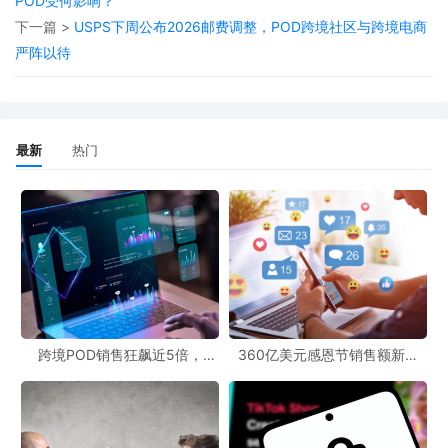
POD受何影响？
购买的可能性也会大大增加。
下一篇 >
USPS下周公布2026邮费调整，POD跨境社区与跨境电商
值得注意的是，该方案特别关注了小型农村社区。在以往的全国品
严阵以待
牌营销中，这些地区常常被忽视。而亚马逊的这一广告解决方案，
旨在为农村及区域市场的消费者提供更具相关性和可操作性的广告
体验。这对于POD文案创作者来说，也是一个重要的创作契机。他
最新
热门
们可以根据不同地区的特点，创作出更具针对性的文案，进一步提
升广告效果。
对于POD跨境社区的商家以及正在进行POD电商平台对接的企业来
说，亚马逊的这一举措无疑是一个新的机遇。通过利用这种创新广
告形式，品牌可以更精准地触达目标客户，提高品牌知名度和产品
销量。随着POD模式的不断发展，如何借助优质的广告平台和创新
跨境POD销售狂飙近5倍，
360亿美元感恩节销售额新纪
的广告形式来提升竞争力，将成为商家们需要重点考虑的问题。而
POD123助力卖家快速入局
录，POD123网站引领卖家爆单
新风潮！
亚马逊Prime Video的地理定位互动广告，无疑为行业发展注入了新
的活力。