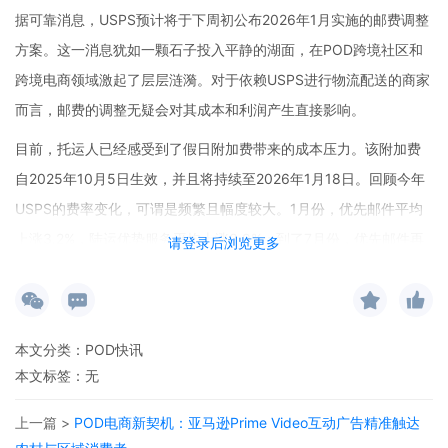
据可靠消息，USPS预计将于下周初公布2026年1月实施的邮费调整
方案。这一消息犹如一颗石子投入平静的湖面，在POD跨境社区和
跨境电商领域激起了层层涟漪。对于依赖USPS进行物流配送的商家
而言，邮费的调整无疑会对其成本和利润产生直接影响。
目前，托运人已经感受到了假日附加费带来的成本压力。该附加费
自2025年10月5日生效，并且将持续至2026年1月18日。回顾今年
USPS的费率变化，可谓是频繁且幅度较大。1月份，优先邮件平均
上涨3.2%，陆运优势服务平均上涨3.9%；到了7月份，优先邮件再
请登录后浏览更多
次平均上涨6.3%，陆运优势服务平均上涨7.1%，同时非标准包裹附
加费适用范围也有所扩大。这些变化无不让商家们绷紧了神经，特
别是对于那些利用POD资源网站和免费POD工具开展业务的小微跨
本文分类：
POD快讯
境电商商家来说，成本的增加可能会对其经营造成不小的挑战。
本文标签：无
不过，也并非全是坏消息。许多电商平台和航运服务通过USPS
上一篇 >
POD电商新契机：亚马逊Prime Video互动广告精准触达
Connect电子商务计划为商户提供比商业费率更优惠的折扣邮费。