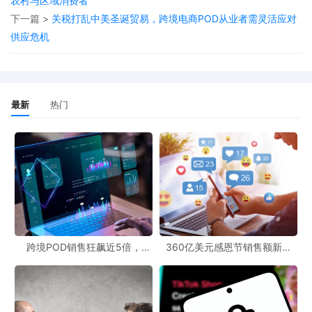
农村与区域消费者
这对于商家来说，无疑是在成本上涨的浪潮中抓到的一根救命稻
下一篇 >
关税打乱中美圣诞贸易，跨境电商POD从业者需灵活应对
草。商家们可以通过充分利用这一政策，降低物流成本，提高自身
供应危机
的竞争力。
此外，USPS今年在邮件主导服务费率方面的调整也值得关注。虽然
未在1月份进行调整，但在7月13日将一等邮件永久邮票价格从73美
最新
热门
分上调至78美分，并于9月宣布2026年1月将维持该邮票价格不变。
这一举措在一定程度上稳定了市场对邮票价格的预期。
对于POD跨境社区和跨境电商卖家来说，密切关注USPS的邮费调整
方案是当务之急。可以通过POD资源网站和免费POD工具及时获取
相关信息，并制定相应的应对策略。在邮费调整的大背景下，如何
合理控制物流成本，提高运营效率，将是每一位跨境电商从业者需
跨境POD销售狂飙近5倍，
360亿美元感恩节销售额新纪
要思考的重要问题。
POD123助力卖家快速入局
录，POD123网站引领卖家爆单
新风潮！